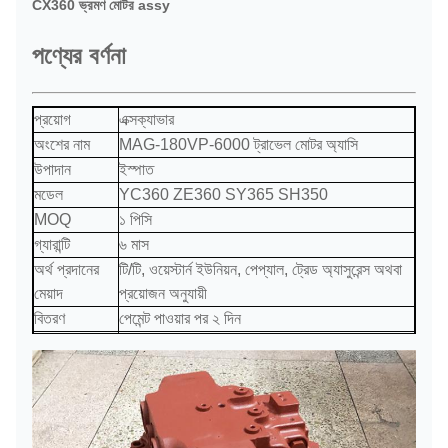
CX360 ভ্রমণ মোটর assy
পণ্যের বর্ণনা
প্রয়োগ
এক্সক্যাভার
অংশের নাম
MAG-180VP-6000 ট্রাভেল মোটর অ্যাসি
উপাদান
ইস্পাত
মডেল
YC360 ZE360 SY365 SH350
MOQ
১ পিসি
গ্যারান্টি
৬ মাস
অর্থ প্রদানের
টি/টি, ওয়েস্টার্ন ইউনিয়ন, পেপ্যাল, ট্রেড অ্যাসুরেন্স অথবা
মেয়াদ
প্রয়োজন অনুযায়ী
বিতরণ
পেমেন্ট পাওয়ার পর ২ দিন
চালান
সমুদ্রপথে, বাতাসে, এক্সপ্রেস বা প্রয়োজন অনুযায়ী