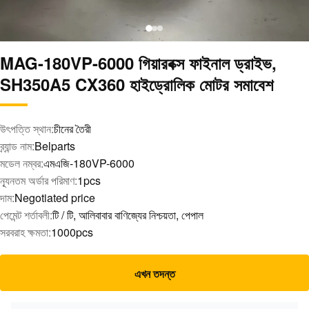
MAG-180VP-6000 গিয়ারবক্স ফাইনাল ড্রাইভ,
SH350A5 CX360 হাইড্রোলিক মোটর সমাবেশ
উৎপত্তি স্থান:
চীনের তৈরী
ব্র্যান্ড নাম:
Belparts
মডেল নম্বর:
এমএজি-180VP-6000
ন্যূনতম অর্ডার পরিমাণ:
1pcs
দাম:
Negotiated price
পেমেন্ট শর্তাবলী:
টি / টি, আলিবাবার বাণিজ্যের নিশ্চয়তা, পেপাল
সরবরাহ ক্ষমতা:
1000pcs
এখন তদন্ত