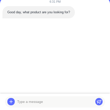
6:31 PM
Good day, what product are you looking for?
প্রায়শই জিজ্ঞাসিত প্রশ্নঃ
1পণ্যের গ্যারান্টি সময় কত?
আইটেম বিবরণ উপর ভিত্তি করে ওয়ারেন্টি সময় 6/12 মাস; আমরা মূল এবং 
ব্যবহৃত পণ্য জন্য ওয়ারেন্টি সময় প্রদান না।
2- আপনার ডেলিভারি সময় কত?
সাধারণভাবে, আমরা আপনার পেমেন্টের পরে 24 ঘন্টার মধ্যে পণ্যগুলি ব্যবস্থা 
করব; যদি স্টক না থাকে তবে স্টকিংয়ের সময়টি 1-7 দিন।