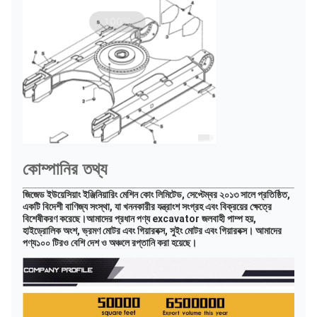
কোম্পানির তথ্য
জিজেড ইউয়েসিয়াং ইঞ্জিনিয়ারিং মেশিন কোং লিমিটেড, সেপ্টেম্বর ২০১৩ সালে প্রতিষ্ঠিত, 
একটি বিদেশী বাণিজ্য সংস্থা, যা খননকারীর যন্ত্রাংশ সংগ্রহ এবং বিক্রয়ের ক্ষেত্রে 
বিশেষীকরণ করেছে।আমাদের প্রধান পণ্য excavator জলবাহী পাম্প হয়, 
হাইড্রোলিক অংশ, ভ্রমণ মোটর এবং গিয়ারবক্স, সুইং মোটর এবং গিয়ারবক্স। আমাদের 
পণ্য
১০০ টিরও বেশি দেশ ও অঞ্চলে রপ্তানি করা হয়েছে।