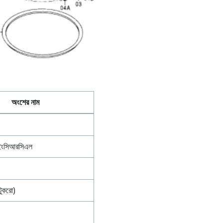
অংশের নাম
ইংসিআরসিএল
টুকরো)