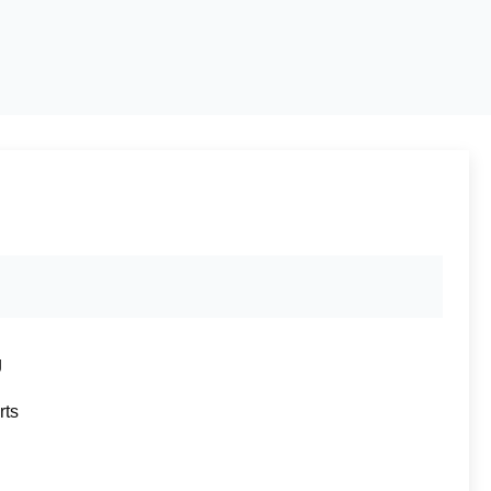
g
rts