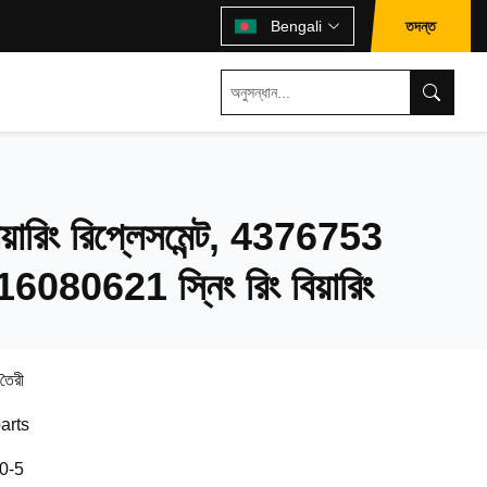
তদন্ত
Bengali
়ারিং রিপ্লেসমেন্ট, 4376753
80621 স্নিং রিং বিয়ারিং
 তৈরী
arts
0-5