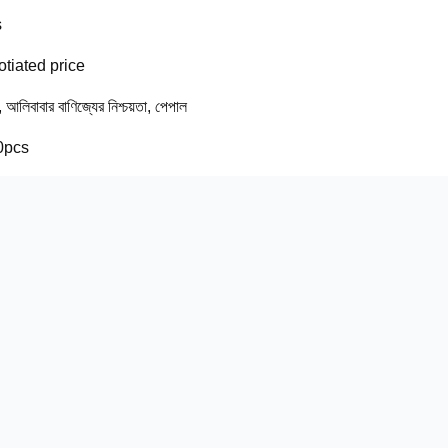
s
tiated price
ি, আলিবাবার বাণিজ্যের নিশ্চয়তা, পেপাল
0pcs