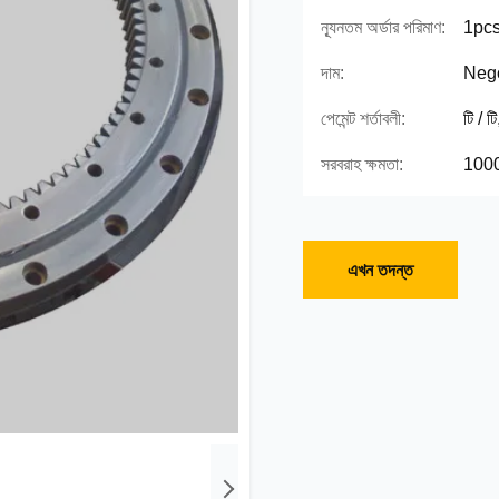
ন্যূনতম অর্ডার পরিমাণ:
1pc
দাম:
Nego
পেমেন্ট শর্তাবলী:
টি / ট
সরবরাহ ক্ষমতা:
100
এখন তদন্ত