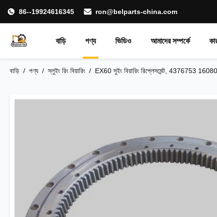
86--19924616345
ron@belparts-china.com
বাড়ি
পণ্য
ভিডিও
আমাদের সম্পর্কে
কা
বাড়ি
/
পণ্য
/
স্লুইং রিং বিয়ারিং
/
EX60 সুইং বিয়ারিং রিপ্লেসমেন্ট, 4376753 16080