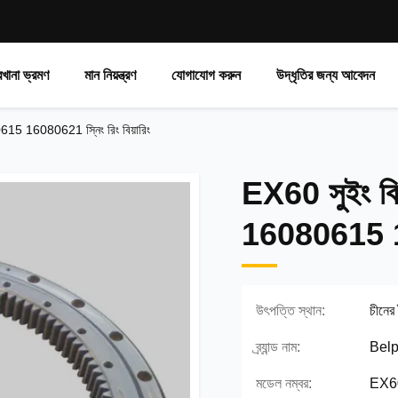
রখানা ভ্রমণ
মান নিয়ন্ত্রণ
যোগাযোগ করুন
উদ্ধৃতির জন্য আবেদন
615 16080621 স্নিং রিং বিয়ারিং
EX60 সুইং বিয
16080615 160
উৎপত্তি স্থান:
চীনের
ব্র্যান্ড নাম:
Belp
মডেল নম্বর:
EX6