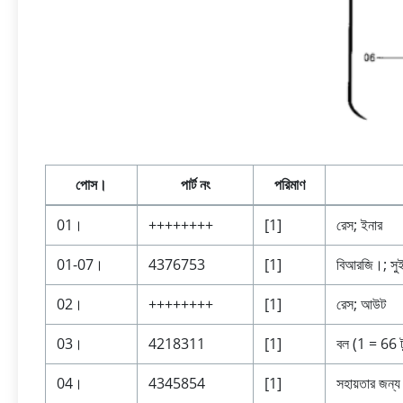
পোস।
পার্ট নং
পরিমাণ
01।
++++++++
[1]
রেস; ইনার
01-07।
4376753
[1]
বিআরজি।; সু
02।
++++++++
[1]
রেস; আউট
03।
4218311
[1]
বল (1 = 66 
04।
4345854
[1]
সহায়তার জন্য