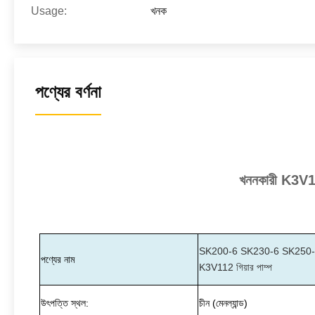
Usage:
খনক
পণ্যের বর্ণনা
খননকারী K3V1
SK200-6 SK230-6 SK250-6
পণ্যের নাম
K3V112 গিয়ার পাম্প
উৎপত্তি স্থল:
চীন (মেনল্যান্ড)