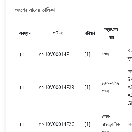
অংশের নামের তালিকা
যন্ত্রাংশের
অবস্থান
পার্ট নং
পরিমাণ
নাম
K
।।
YN10V00014F1
[1]
পাম্প
দ্
আ
S
রেমান-হাইড
।।
YN10V00014F2R
[1]
A
পাম্প
AC
G
কোর-
।।
YN10V00014F2C
[1]
হাইড্রোলিক
আ