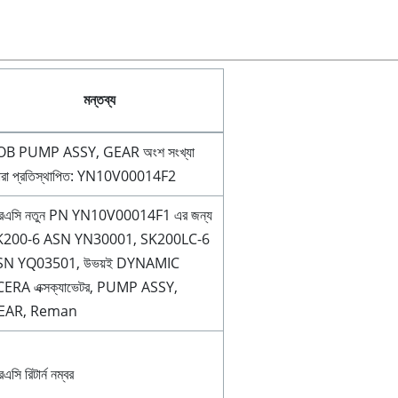
মন্তব্য
OB
PUMP ASSY, GEAR অংশ সংখ্যা
বারা প্রতিস্থাপিত: YN10V00014F2
রএসি
নতুন PN YN10V00014F1 এর জন্য
K200-6 ASN YN30001, SK200LC-6
SN YQ03501, উভয়ই DYNAMIC
ERA এক্সক্যাভেটর, PUMP ASSY,
EAR, Reman
রএসি
রিটার্ন নম্বর