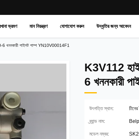
রখানা ভ্রমণ
মান নিয়ন্ত্রণ
যোগাযোগ করুন
উদ্ধৃতির জন্য আবেদন
0-6 খননকারী পাইলট পাম্প YN10V00014F1
K3V112 হাই
6 খননকারী প
উৎপত্তি স্থান:
চীনের
ব্র্যান্ড নাম:
Belp
মডেল নম্বর:
SK2