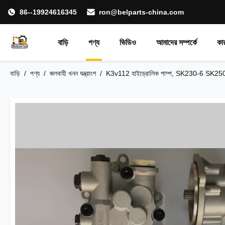
86--19924616345
ron@belparts-china.com
বাড়ি
পণ্য
ভিডিও
আমাদের সম্পর্কে
কা
বাড়ি
/
পণ্য
/
জলবাহী খনন যন্ত্রাংশ
/
K3v112 হাইড্রোলিক পাম্প, SK230-6 SK25