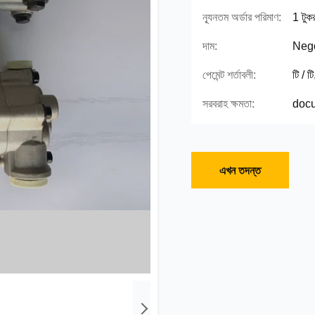
ন্যূনতম অর্ডার পরিমাণ:
1 টুকর
দাম:
Nego
পেমেন্ট শর্তাবলী:
টি / ট
সরবরাহ ক্ষমতা:
docu
এখন তদন্ত