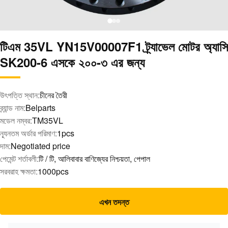
টিএম 35VL YN15V00007F1 ট্র্যাভেল মোটর অ্যাসি
SK200-6 এসকে ২০০-৩ এর জন্য
উৎপত্তি স্থান:
চীনের তৈরী
ব্র্যান্ড নাম:
Belparts
মডেল নম্বর:
TM35VL
ন্যূনতম অর্ডার পরিমাণ:
1pcs
দাম:
Negotiated price
পেমেন্ট শর্তাবলী:
টি / টি, আলিবাবার বাণিজ্যের নিশ্চয়তা, পেপাল
সরবরাহ ক্ষমতা:
1000pcs
এখন তদন্ত