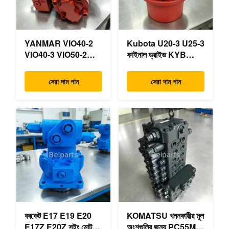
YANMAR VIO40-2
Kubota U20-3 U25-3
VIO40-3 VIO50-2
ফাইনাল ড্রাইভ KYB
VIO50-3 VIO55-2
MAG-18VP-230F
VIO55-3 প্রধান
OEM ভ্রমণ মোটর
সেরা দাম পান
সেরা দাম পান
হাইড্রোলিক পাম্প OEM
B0240-18076
PSVD2-17E B0600-
RB511-61290
16023 B0600-16017
RB559-61290
মিনি এক্সকাভেটর
RC157-78000 মিনি
খননকারীর যন্ত্রাংশের জন্য
ববকেট E17 E19 E20
KOMATSU খননকারীর মূল
E17Z E20Z সুইং মোটর
অংশগুলির জন্য PC55MR-