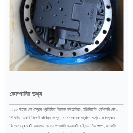
কোম্পানির তথ্য
২০১৩ সালের সেপ্টেম্বরে প্রতিষ্ঠিত জিজেড ইউয়েজিয়াং ইঞ্জিনিয়ারিং মেশিনারি কোং,
লিমিটেড, একটি বিদেশী বাণিজ্য সংস্থা, যা খননকারক যন্ত্রাংশ সংগ্রহ ও বিক্রয়ে
বিশেষত্বযুক্ত O আমাদের প্রধান পণ্যগুলি খননকারী হাইড্রোলিক পাম্প, জলবাহী