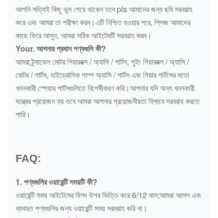
আপনি সত্যিই কিছু ভুল পেয়ে থাকেন তবে pls আমাদের জন্য ছবি সরবরাহ
করে এবং আমরা তা পরীক্ষা করব।এটি নিশ্চিত হওয়ার পরে, প্লিজ আমাদের
কাছে ফিরে আসুন, আমরা সঠিক আইটেমটি সরবরাহ করব।
Your. আপনার প্রধান পণ্যগুলি কী?
আমরা ট্র্যাভেল মোটর গিয়ারবক্স / অ্যাসি / পার্টস, সুইং গিয়ারবক্স / অ্যাসি /
মোটর / পার্টস, হাইড্রোলিক পাম্প অ্যাসি / পার্টস এবং গিয়ার পার্টসের মতো
খননকারী স্পেয়ার পার্টসগুলিতে বিশেষীকরণ করি।আপনার যদি অন্য খননকারী
যন্ত্রের প্রয়োজন হয় তবে আমরা আপনার প্রয়োজনীয়তা হিসাবে সরবরাহ করতে
পারি।
FAQ:
1. পণ্যগুলির ওয়ারেন্টি সময়টি কী?
ওয়ারেন্টি সময় আইটেমের বিশদ উপর ভিত্তি করে 6/12 মাস;আমরা আসল এবং
ব্যবহৃত পণ্যগুলির জন্য ওয়ারেন্টি সময় সরবরাহ করি না।