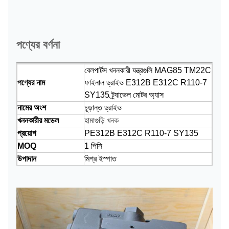
পণ্যের বর্ণনা
বেলপার্টস খননকারী যন্ত্রগুলি MAG85 TM22C
পণ্যের নাম
ফাইনাল ড্রাইভ E312B E312C R110-7
SY135 ট্র্যাভেল মোটর অ্যাস
নামের অংশ
চূড়ান্ত ড্রাইভ
খননকারীর মডেল
হামাগুড়ি খনক
প্রয়োগ
PE312B E312C R110-7 SY135
MOQ
1 পিসি
উপাদান
মিশ্র ইস্পাত
বিতরণ
সমুদ্র দিয়ে, আকাশে দ্বারা, প্রকাশের মাধ্যমে
প্যাকেজ
স্ট্যান্ডার্ড শিপিং প্যাকেজ