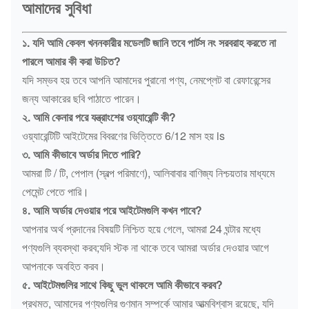
আমাদের সুবিধা
১. যদি আমি কেবল খননকারীর মডেলটি জানি তবে পার্টস নং সরবরাহ করতে না
পারলে আমার কী করা উচিত?
যদি সম্ভব হয় তবে আপনি আমাদের পুরানো পণ্য, নেমপ্লেট বা রেফারেন্সের
জন্য আকারের ছবি পাঠাতে পারেন।
২. আমি কেনার পরে যন্ত্রাংশের ওয়্যারেন্টি কী?
ওয়্যারেন্টিটি আইটেমের বিবরণের ভিত্তিতে 6/12 মাস হয় is
৩. আমি কীভাবে অর্ডার দিতে পারি?
আমরা টি / টি, পেপাল (স্বল্প পরিমাণে), আলিবাবার বাণিজ্য নিশ্চয়তার মাধ্যমে
পেমেন্ট পেতে পারি।
৪. আমি অর্ডার দেওয়ার পরে আইটেমগুলি কখন পাবে?
আপনার অর্থ প্রদানের বিষয়টি নিশ্চিত হয়ে গেলে, আমরা 24 ঘন্টার মধ্যে
পণ্যগুলি ব্যবস্থা করব;যদি স্টক না থাকে তবে আমরা অর্ডার দেওয়ার আগে
আপনাকে অবহিত করব।
৫. আইটেমগুলির সাথে কিছু ভুল থাকলে আমি কীভাবে করব?
প্রথমত, আমাদের পণ্যগুলির গুণমান সম্পর্কে আমার আত্মবিশ্বাস রয়েছে, যদি