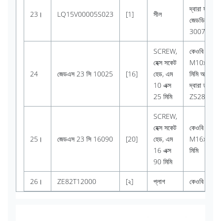
দ্বারা সজ্জিত ফ
23।
LQ15V00005S023
[1]
সীল
জেডডি 58 
300740
SCREW,
কেওবি
হেক্স সকেট
M10x1.50
24
জেডএস 23 সি 10025
[16]
হেড, এম
মিমি অংশ নম্
10 এক্স
দ্বারা তদারক 
25 মিমি
ZS28C10
SCREW,
হেক্স সকেট
কেওবি
25।
জেডএস 23 সি 16090
[20]
হেড, এম
M16x2.0x
16 ​​এক্স
মিমি
90 মিমি
26।
ZE82T12000
[২]
প্লাগ
কেওবি
3/4 "