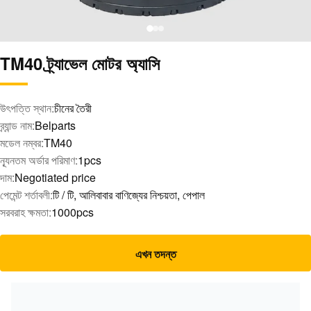
TM40 ট্র্যাভেল মোটর অ্যাসি
উৎপত্তি স্থান:
চীনের তৈরী
ব্র্যান্ড নাম:
Belparts
মডেল নম্বর:
TM40
ন্যূনতম অর্ডার পরিমাণ:
1pcs
দাম:
Negotiated price
পেমেন্ট শর্তাবলী:
টি / টি, আলিবাবার বাণিজ্যের নিশ্চয়তা, পেপাল
সরবরাহ ক্ষমতা:
1000pcs
এখন তদন্ত