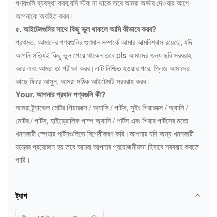
পণ্যগুলি ব্যবস্থা করব;যদি স্টক না থাকে তবে আমরা অর্ডার দেওয়ার আগে
আপনাকে অবহিত করব।
৫. আইটেমগুলির সাথে কিছু ভুল থাকলে আমি কীভাবে করব?
প্রথমত, আমাদের পণ্যগুলির গুণমান সম্পর্কে আমার আত্মবিশ্বাস রয়েছে, যদি
আপনি সত্যিই কিছু ভুল পেয়ে থাকেন তবে pls আমাদের জন্য ছবি সরবরাহ
করে এবং আমরা তা পরীক্ষা করব।এটি নিশ্চিত হওয়ার পরে, প্লিজ আমাদের
কাছে ফিরে আসুন, আমরা সঠিক আইটেমটি সরবরাহ করব।
Your. আপনার প্রধান পণ্যগুলি কী?
আমরা ট্র্যাভেল মোটর গিয়ারবক্স / অ্যাসি / পার্টস, সুইং গিয়ারবক্স / অ্যাসি /
মোটর / পার্টস, হাইড্রোলিক পাম্প অ্যাসি / পার্টস এবং গিয়ার পার্টসের মতো
খননকারী স্পেয়ার পার্টসগুলিতে বিশেষীকরণ করি।আপনার যদি অন্য খননকারী
যন্ত্রের প্রয়োজন হয় তবে আমরা আপনার প্রয়োজনীয়তা হিসাবে সরবরাহ করতে
পারি।
ট্যাগ