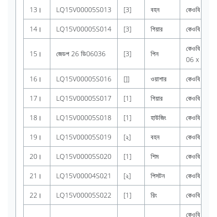
13।
LQ15V00005S013
[3]
বহন
কেওবি
সুই
14।
LQ15V00005S014
[3]
গিয়ার
কেওবি
প্ল্যানে
কেওবি
রোল -
15।
জেডপ 26 ডি06036
[3]
পিন
06 x 36 মিমি
16।
LQ15V00005S016
[]]
ওয়াশার
কেওবি
17।
LQ15V00005S017
[1]
গিয়ার
কেওবি
রিং
18।
LQ15V00005S018
[1]
হাউজিং
কেওবি
19।
LQ15V00005S019
[২]
বহন
কেওবি
20।
LQ15V00005S020
[1]
শিম
কেওবি
21।
LQ15V00004S021
[২]
পিসটন
কেওবি
লক ওয
22।
LQ15V00005S022
[1]
রিং
কেওবি
কেওবি
অংশটি 