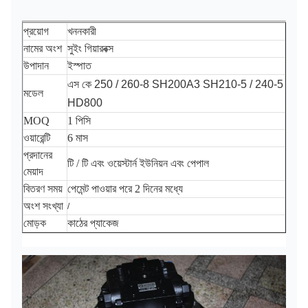
প্রয়োগ
খননকারী
নামের অংশ
সুইং গিয়ারবক্স
উপাদান
ইস্পাত
এস কে 250 / 260-8 SH200A3 SH210-5 / 240-5
মডেল
HD800
MOQ
1 পিসি
ওয়ারেন্টি
6 মাস
প্রদানের
টি / টি এবং ওয়েস্টার্ন ইউনিয়ন এবং পেপাল
মেয়াদ
বিতরণ সময়
পেমেন্ট পাওয়ার পরে 2 দিনের মধ্যে
অংশ সংখ্যা
/
মোড়ক
কাঠের প্যাকেজ