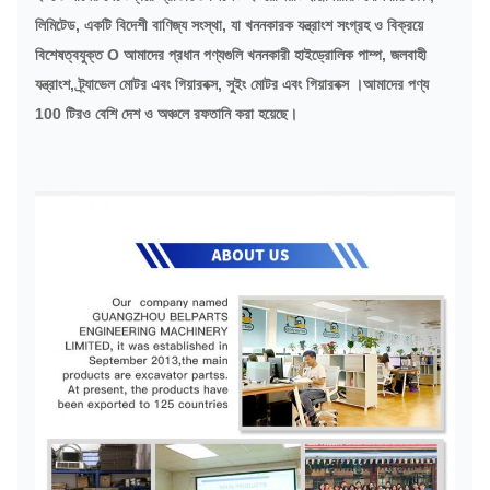
লিমিটেড, একটি বিদেশী বাণিজ্য সংস্থা, যা খননকারক যন্ত্রাংশ সংগ্রহ ও বিক্রয়ে
বিশেষত্বযুক্ত O আমাদের প্রধান পণ্যগুলি খননকারী হাইড্রোলিক পাম্প, জলবাহী
যন্ত্রাংশ, ট্র্যাভেল মোটর এবং গিয়ারবক্স, সুইং মোটর এবং গিয়ারবক্স ।আমাদের পণ্য
100 টিরও বেশি দেশ ও অঞ্চলে রফতানি করা হয়েছে।