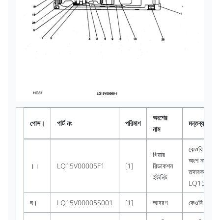
অংশের
পোস।
পার্ট নং
পরিমাণ
মন্তব্য
নাম
কেওবি
(প্রস্
গিয়ার
অংশ নম্বর দ্ব
।।
LQ15V00005F1
[1]
রিডাকশন
তদারক করা:
ইউনিট
LQ15V00
ঘ।
LQ15V00005S001
[1]
আবরণ
কেওবি