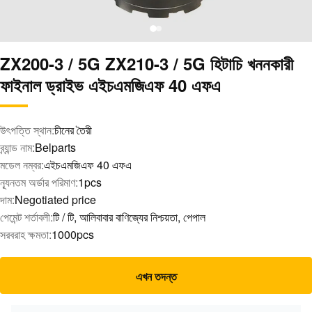
ZX200-3 / 5G ZX210-3 / 5G হিটাচি খননকারী
ফাইনাল ড্রাইভ এইচএমজিএফ 40 এফএ
উৎপত্তি স্থান:
চীনের তৈরী
ব্র্যান্ড নাম:
Belparts
মডেল নম্বর:
এইচএমজিএফ 40 এফএ
ন্যূনতম অর্ডার পরিমাণ:
1pcs
দাম:
Negotiated price
পেমেন্ট শর্তাবলী:
টি / টি, আলিবাবার বাণিজ্যের নিশ্চয়তা, পেপাল
সরবরাহ ক্ষমতা:
1000pcs
এখন তদন্ত