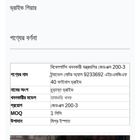
ড্রাইভ গিয়ার
পণ্যের বর্ণনা
বিবেলপার্টস খননকারী যন্ত্রগুলির জেডএক্স 200-3
পণ্যের নাম
ট্র্যাভেল মোটর অ্যাস 9233692 এইচএমজিএফ
40 ফাইনাল ড্রাইভ
নামের অংশ
চূড়ান্ত ড্রাইভ
খননকারীর মডেল
হামাগুড়ি খনক
প্রয়োগ
জেডএক্স 200-3
MOQ
1 পিসি
উপাদান
মিশ্র ইস্পাত
বিতরণ
সমুদ্রপথে, বিমান দ্বারা, এক্সপ্রেস দ্বারা
প্যাকেজ
স্ট্যান্ডার্ড শিপিং প্যাকেজ