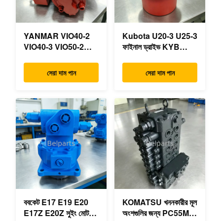
YANMAR VIO40-2
Kubota U20-3 U25-3
VIO40-3 VIO50-2
ফাইনাল ড্রাইভ KYB
VIO50-3 VIO55-2
MAG-18VP-230F
VIO55-3 প্রধান
OEM ভ্রমণ মোটর
সেরা দাম পান
সেরা দাম পান
হাইড্রোলিক পাম্প OEM
B0240-18076
PSVD2-17E B0600-
RB511-61290
16023 B0600-16017
RB559-61290
মিনি এক্সকাভেটর
RC157-78000 মিনি
খননকারীর যন্ত্রাংশের জন্য
ববকেট E17 E19 E20
KOMATSU খননকারীর মূল
E17Z E20Z সুইং মোটর
অংশগুলির জন্য PC55MR-