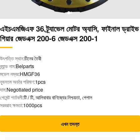
এইচএমজিএফ 36 ট্র্যাভেল মোটর অ্যাসি, ফাইনাল ড্রাইভ
গিয়ার জেডএক্স 200-6 জেডএক্স 200-1
উৎপত্তি স্থান:
চীনের তৈরী
ব্র্যান্ড নাম:
Belparts
মডেল নম্বর:
HMGF36
ন্যূনতম অর্ডার পরিমাণ:
1pcs
দাম:
Negotiated price
পেমেন্ট শর্তাবলী:
টি / টি, আলিবাবার বাণিজ্যের নিশ্চয়তা, পেপাল
সরবরাহ ক্ষমতা:
1000pcs
এখন তদন্ত