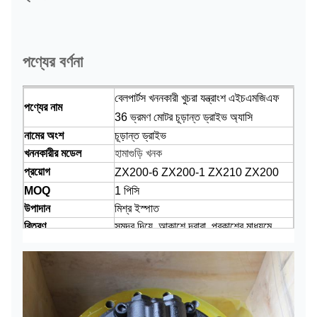
পণ্যের বর্ণনা
বেলপার্টস খননকারী খুচরা যন্ত্রাংশ
এইচএমজিএফ
পণ্যের নাম
36
ভ্রমণ মোটর চূড়ান্ত ড্রাইভ অ্যাসি
নামের অংশ
চূড়ান্ত ড্রাইভ
খননকারীর মডেল
হামাগুড়ি খনক
প্রয়োগ
ZX200-6 ZX200-1 ZX210 ZX200
MOQ
1 পিসি
উপাদান
মিশ্র ইস্পাত
বিতরণ
সমুদ্র দিয়ে, আকাশে দ্বারা, প্রকাশের মাধ্যমে
প্যাকেজ
স্ট্যান্ডার্ড শিপিং প্যাকেজ