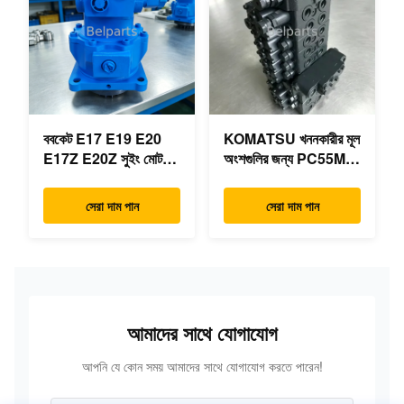
ববকেট E17 E19 E20
KOMATSU খননকারীর মূল
E17Z E20Z সুইং মোটর
অংশগুলির জন্য PC55MR-
রিডাক্টর 7024418
3 হাইড্রোলিক কন্ট্রোল ভালভ
7024419 মিনি
723-18-18200 723-
সেরা দাম পান
সেরা দাম পান
এক্সক্যাভারের জন্য
18-18201 723-18-
18202
আমাদের সাথে যোগাযোগ
আপনি যে কোন সময় আমাদের সাথে যোগাযোগ করতে পারেন!