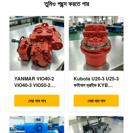
তুমিও পছন্দ করতে পার
YANMAR VIO40-2
Kubota U20-3 U25-3
VIO40-3 VIO50-2
ফাইনাল ড্রাইভ KYB
VIO50-3 VIO55-2
MAG-18VP-230F
VIO55-3 প্রধান
OEM ভ্রমণ মোটর
সেরা দাম পান
সেরা দাম পান
হাইড্রোলিক পাম্প OEM
B0240-18076
PSVD2-17E B0600-
RB511-61290
16023 B0600-16017
RB559-61290
মিনি এক্সকাভেটর
RC157-78000 মিনি
খননকারীর যন্ত্রাংশের জন্য