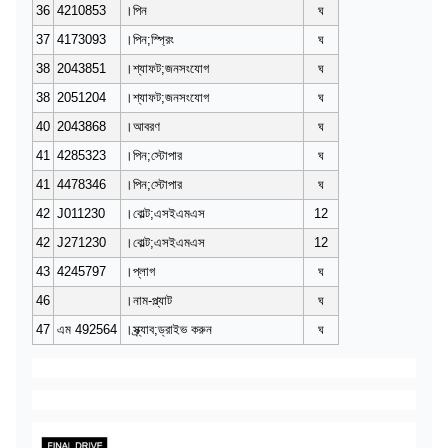
36
4210853
।পিন
ঘ
37
4173093
।পিন;স্প্রিং
ঘ
38
2043851
।শ্যাফট;জনসংযোগ
ঘ
38
2051204
।শ্যাফট;জনসংযোগ
ঘ
40
2043868
।আবরণ
ঘ
41
4285323
।পিন;স্টোপার
ঘ
41
4478346
।পিন;স্টোপার
ঘ
42
J011230
।বোল্ট;এসইএমএস
12
42
J271230
।বোল্ট;এসইএমএস
12
43
4245797
।প্লাগ
ঘ
46
।নাম-প্ল্যাট
ঘ
47
এম 492564
।স্ক্র্যাব;ড্রাইভ করুন
ঘ