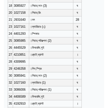
18
3085927
।গিয়ার;সান (3)
ঘ
20
1027158
।গিয়ার;রিং
ঘ
21
J931640
।বল
28
23
1027161
।ক্যারিয়ার (২)
ঘ
24
4401293
।স্পিকার
ঘ
25
3085985
।গিয়ার;পরিকল্পনা (2)
ঘ
26
4445529
।বিআরজি;সুই
ঘ
27
4210851
।প্ল্যাট;থ্রাস্ট
।
28
4309995
ঘ
29
4246358
।পিন;স্প্রিং
ঘ
30
3085941
।গিয়ার;সান (2)
ঘ
32
1027160
।ক্যারিয়ার (1)
ঘ
33
3086006
।গিয়ার;পরিকল্পনা (1)
ঘ
34
4406589
।বিআরজি;সুই
ঘ
35
4192910
।প্ল্যাট;থ্রাস্ট
।