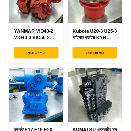
YANMAR VIO40-2
Kubota U20-3 U25-3
VIO40-3 VIO50-2
ফাইনাল ড্রাইভ KYB
VIO50-3 VIO55-2
MAG-18VP-230F
VIO55-3 প্রধান
OEM ভ্রমণ মোটর
সেরা দাম পান
সেরা দাম পান
হাইড্রোলিক পাম্প OEM
B0240-18076
PSVD2-17E B0600-
RB511-61290
16023 B0600-16017
RB559-61290
মিনি এক্সকাভেটর
RC157-78000 মিনি
খননকারীর যন্ত্রাংশের জন্য
ববকেট E17 E19 E20
KOMATSU খননকারীর মূল