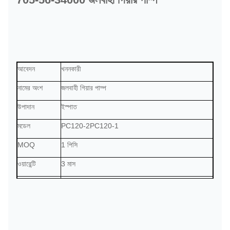
আবেদন
খননকারী
নামের অংশ
জলবাহী গিয়ার পাম্প
উপাদান
ইস্পাত
মডেল
PC120-2
PC120-1
MOQ
1 পিসি
ওয়ারেন্টি
3 মাস
অর্থ প্রদানের
টি/টি, পেপ্যাল, বাণিজ্য নিশ্চয়তা, অথবা প্রয়োজন অনুযায়ী
মেয়াদ
ডেলিভারি
পেমেন্ট পাওয়ার 2 দিন পরে