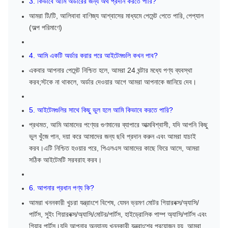
3. কিভাবে আমি অর্ডারের জন্য অর্থ প্রদান করতে পারি?
আমরা টি/টি, আলিবাবা বাণিজ্য আশ্বাসের মাধ্যমে পেমেন্ট পেতে পারি,
পেপ্যাল ​​
(অল্প পরিমাণে)
4. আমি একটি অর্ডার করার পরে আইটেমগুলি কখন পাব?
একবার আপনার পেমেন্ট নিশ্চিত হলে, আমরা 24 ঘন্টার মধ্যে পণ্য ব্যবস্থা
করব;স্টকে না থাকলে, অর্ডার দেওয়ার আগে আমরা আপনাকে জানিয়ে দেব।
5. আইটেমগুলির সাথে কিছু ভুল হলে আমি কিভাবে করতে পারি?
প্রথমত, আমি আমাদের পণ্যের গুণমানের ব্যাপারে আত্মবিশ্বাসী, যদি আপনি কিছু
ভুল খুঁজে পান, দয়া করে আমাদের জন্য ছবি প্রদান করুন এবং আমরা যাচাই
করব।এটি নিশ্চিত হওয়ার পরে, পিএলএস আমাদের কাছে ফিরে আসে, আমরা
সঠিক আইটেমটি সরবরাহ করব।
6. আপনার প্রধান পণ্য কি?
আমরা খননকারী খুচরা যন্ত্রাংশে বিশেষ, যেমন ভ্রমণ মোটর গিয়ারবক্স/অ্যাসি/
পার্টস, সুইং গিয়ারবক্স/অ্যাসি/মোটর/পার্টস, হাইড্রোলিক পাম্প অ্যাসি/পার্টস এবং
গিয়ার পার্টস।যদি আপনার অন্যান্য খননকারী যন্ত্রাংশের প্রয়োজন হয়, আমরা