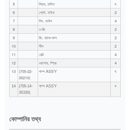
5
গিয়ার, চালিত
ঘ
6
প্লেট, সাইড
2
7
পিন, ডাউল
4
8
ও-রিং
2
9
রিং, ব্যাক-আপ
2
10
সীল
2
11
বোল্ট
4
12
ওয়াশার, স্প্রিং
4
13
(705-22-
পাম্প ASS'Y
ঘ
35210)
14
(705-14-
পাম্প ASS'Y
ঘ
35330)
কোম্পানির তথ্য