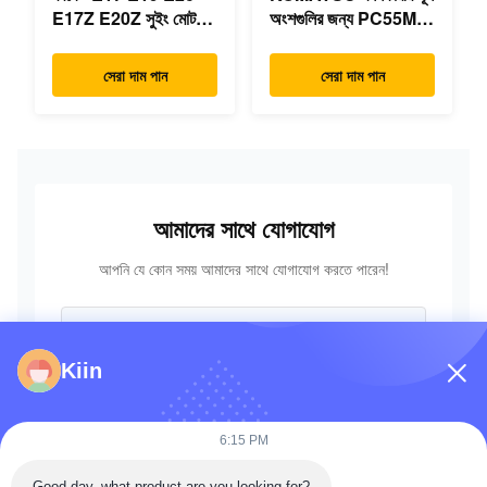
E17Z E20Z সুইং মোটর
অংশগুলির জন্য PC55MR-
রিডাক্টর 7024418
3 হাইড্রোলিক কন্ট্রোল ভালভ
7024419 মিনি
723-18-18200 723-
সেরা দাম পান
সেরা দাম পান
এক্সক্যাভারের জন্য
18-18201 723-18-
18202
আমাদের সাথে যোগাযোগ
আপনি যে কোন সময় আমাদের সাথে যোগাযোগ করতে পারেন!
Kiin
6:15 PM
Good day, what product are you looking for?