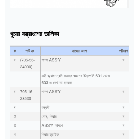
খুচরা যন্ত্রাংশের তালিকা
#
পার্ট নং
নামের অংশ
পরিমাণ
ঘ
(705-56-
পাম্প ASS'Y
ঘ
34000)
এই অ্যাসেম্বলি সমস্ত অংশের চিত্রগুলি 601 থেকে
603 এ দেখানো হয়েছে
ঘ
705-16-
পাম্প ASS'Y
ঘ
28530
ঘ
বন্ধনী
ঘ
2
কেস, গিয়ার
ঘ
3
ASS'Y আবরণ
ঘ
4
গিয়ার ড্রাইভ
ঘ