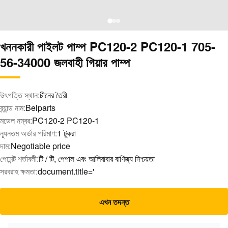
খননকারী পাইলট পাম্প PC120-2 PC120-1 705-
56-34000 জলবাহী গিয়ার পাম্প
উৎপত্তি স্থান:
চীনের তৈরী
ব্র্যান্ড নাম:
Belparts
মডেল নম্বর:
PC120-2 PC120-1
ন্যূনতম অর্ডার পরিমাণ:
1 টুকরা
দাম:
Negotiable price
পেমেন্ট শর্তাবলী:
টি / টি, পেপাল এবং আলিবাবার বাণিজ্য নিশ্চয়তা
সরবরাহ ক্ষমতা:
document.title='
এখন তদন্ত