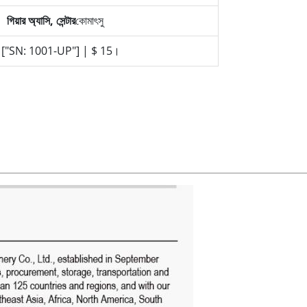
গিয়ার অ্যাসি, সেন্টার
কোমাৎসু
["SN: 1001-UP"] | $ 15।