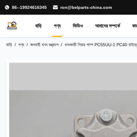
86--19924616345
ron@belparts-china.com
বাড়ি
পণ্য
ভিডিও
আমাদের সম্পর্কে
কা
বাড়ি
/
পণ্য
/
জলবাহী খনন যন্ত্রাংশ
/
খননকারী গিয়ার পাম্প PC55UU-1 PC40 হাইড