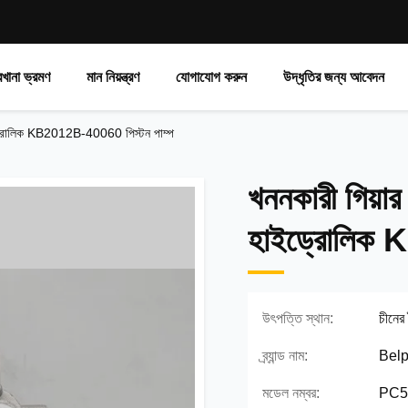
রখানা ভ্রমণ
মান নিয়ন্ত্রণ
যোগাযোগ করুন
উদ্ধৃতির জন্য আবেদন
্রোলিক KB2012B-40060 পিস্টন পাম্প
খননকারী গিয
হাইড্রোলিক 
উৎপত্তি স্থান:
চীনের
ব্র্যান্ড নাম:
Belp
মডেল নম্বর:
PC5