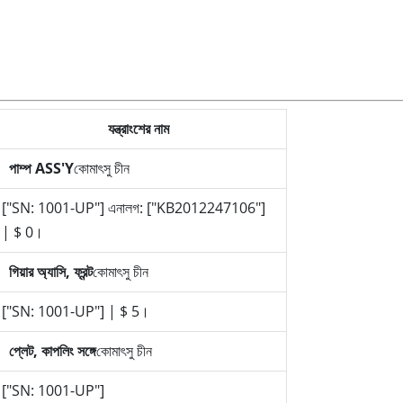
যন্ত্রাংশের নাম
পাম্প ASS'Y
কোমাৎসু চীন
["SN: 1001-UP"] এনালগ: ["KB2012247106"]
| $ 0।
গিয়ার অ্যাসি, ফ্রন্ট
কোমাৎসু চীন
["SN: 1001-UP"] | $ 5।
প্লেট, কাপলিং সঙ্গে
কোমাৎসু চীন
["SN: 1001-UP"]