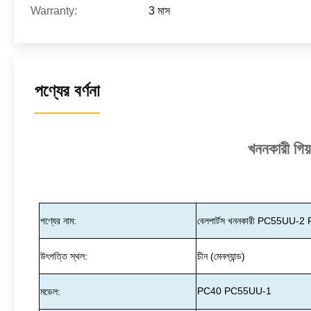
Warranty:
3 মাস
পণ্যের বর্ণনা
খননকারী গ
পণ্যের নাম:
বেলপার্টস খননকারী PC55UU-2 
উৎপত্তি স্থল:
চীন (মেনল্যান্ড)
PC40 PC55UU-1
মডেল: