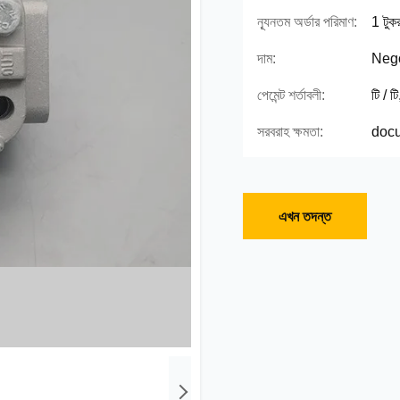
ন্যূনতম অর্ডার পরিমাণ:
1 টুকর
দাম:
Nego
পেমেন্ট শর্তাবলী:
টি / ট
সরবরাহ ক্ষমতা:
docu
এখন তদন্ত