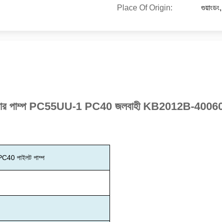
Place Of Origin:
গুয়াংডং
িয়ার পাম্প PC55UU-1 PC40 জলবাহী KB2012B-40060 পি
PC40 পাইলট পাম্প