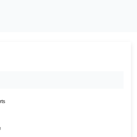
rts
ন