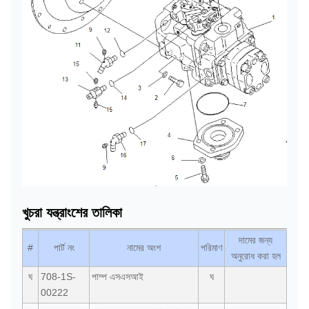
খুচরা যন্ত্রাংশের তালিকা
দামের জন্য
#
পার্ট নং
নামের অংশ
পরিমাণ
অনুরোধ করা হল
ঘ
708-1S-
পাম্প এসএসআই
ঘ
00222