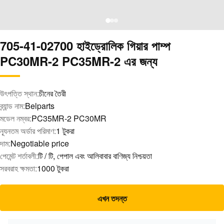
705-41-02700 হাইড্রোলিক গিয়ার পাম্প
PC30MR-2 PC35MR-2 এর জন্য
উৎপত্তি স্থান:
চীনের তৈরী
ব্র্যান্ড নাম:
Belparts
মডেল নম্বর:
PC35MR-2 PC30MR
ন্যূনতম অর্ডার পরিমাণ:
1 টুকরা
দাম:
Negotiable price
পেমেন্ট শর্তাবলী:
টি / টি, পেপাল এবং আলিবাবার বাণিজ্য নিশ্চয়তা
সরবরাহ ক্ষমতা:
1000 টুকরা
এখন তদন্ত