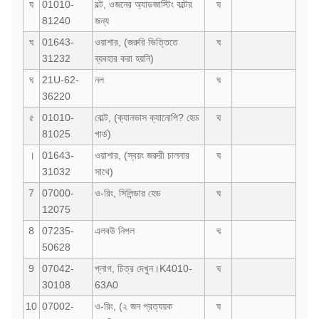
ঘ
01010-
বল্ট, ওজনের অ্যাডজাস্টিং বল্টের
ঘ
81240
জন্য
ঘ
01643-
ওয়াশার, (জরুরি ভিত্তিতে
ঘ
31232
ব্যবহার করা হয়নি)
ঘ
21U-62-
নল
ঘ
36220
৫
01010-
বোল্ট, (ক্যানভাস ক্যানোপি? হেড
ঘ
81025
গার্ড)
।
01643-
ওয়াশার, (স্বয়ং জরুরী চালনার
ঘ
31032
সাথে)
7
07000-
ও-রিং, সিলিন্ডার হেড
ঘ
12075
8
07235-
এলবউ নিপল
ঘ
50628
9
07042-
প্লাগ, চিত্র দেখুন।K4010-
ঘ
30108
63A0
10
07002-
ও-রিং, (২ জন প্রত্যয়ক
ঘ