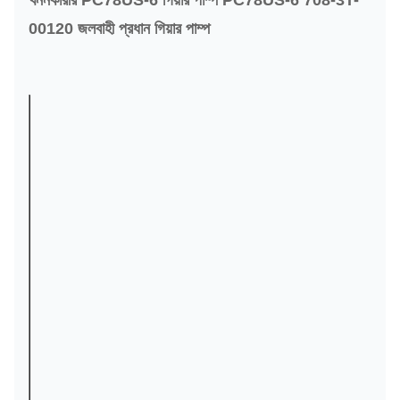
খননকারীর PC78US-6 গিয়ার পাম্প PC78US-6 708-3T-
00120 জলবাহী প্রধান গিয়ার পাম্প
পণ্যের বিবরণ
প্যাকিং এবং শিপিং
মডেল
মোড়ক
কাঠের বাক্স
পাম্প
নাম্বার.
উপাদান
ইস্পাত
MOQ
1 পিসি
লোড
হুয়াং পু
ব্র্যান্ড
বেলপার্টস
হচ্ছে পোর্ট
চীনে বন্দর
টি / টি,
পেপাল,
পরিশোধের
খননকারী
বাণিজ্য
প্রয়োগ
শর্ত
আশ্বাস
24 থেকে
বিতরণ
শংসাপত্র
ই এম
72 ঘন্টার
সময়