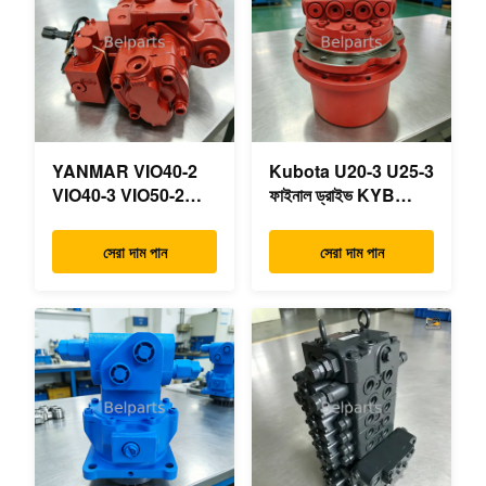
YANMAR VIO40-2
Kubota U20-3 U25-3
VIO40-3 VIO50-2
ফাইনাল ড্রাইভ KYB
VIO50-3 VIO55-2
MAG-18VP-230F
VIO55-3 প্রধান
OEM ভ্রমণ মোটর
সেরা দাম পান
সেরা দাম পান
হাইড্রোলিক পাম্প OEM
B0240-18076
PSVD2-17E B0600-
RB511-61290
16023 B0600-16017
RB559-61290
মিনি এক্সকাভেটর
RC157-78000 মিনি
খননকারীর যন্ত্রাংশের জন্য