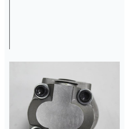
মধ্যে
সমুদ্র
দিয়ে, বায়ু
জাহাজে
দ্বারা,
ওয়ারেন্টি
3/6 মাস
প্রেরিত
এক্সপ্রেস
কাজ
দ্বারা বা
প্রয়োজনীয়
হিসাবে