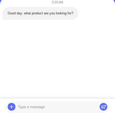
5:20 AM
Good day, what product are you looking for?
পাঠান
বাড়ি
পণ্য
ভিডিও
আমাদের সম্পর্কে
কারখানা ভ্রমণ
মান নিয়ন্ত্রণ
যোগাযোগ করুন
উদ্ধৃতির জন্য আবেদন
খবর
© 2026 BELPARTS MACHINERY LIMITED. All Rights Reserved.