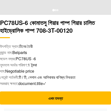
PC78US-6 কোমাতসু গিয়ার পাম্প গিয়ার চালিত
হাইড্রোলিক পাম্প 708-3T-00120
উৎপত্তি স্থান:
চীনের তৈরী
ব্র্যান্ড নাম:
Belparts
মডেল নম্বর:
PC78US -6
ন্যূনতম অর্ডার পরিমাণ:
1 টুকরা
দাম:
Negotiable price
পেমেন্ট শর্তাবলী:
টি / টি, পেপাল এবং আলিবাবার বাণিজ্য নিশ্চয়তা
সরবরাহ ক্ষমতা:
document.title='
এখন তদন্ত