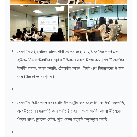
বেলপার্টস হাইড্রোলিক ভালভ শাখা স্থাপন করে, যা হাইড্রোলিক পাম্প এবং
হাইড্রোলিক মোটরগুলির সম্পূর্ণ সেট উত্পাদন করতে বিশেষ করে।শাখাটি একাধিক
ইউনিট ভালভ, ভালভ অ্যাসি, চৌম্বকীয় ভালভ, লিফট এবং নিয়ন্ত্রকদের উত্পাদন
করে।উচ্চ মানের আশ্বাস।
বেলপার্টস পিস্টন পাম্প এবং মোটর উত্পাদন ট্র্যাভেল যন্ত্রপাতি, কংক্রিট যন্ত্রপাতি,
এবং উত্তোলন যন্ত্রপাতি জন্য প্রতিষ্ঠিত হয়।এখনও অবধি, আমরা ইতিমধ্যে
পিস্টন পাম্প, ট্র্যাভেল মোটর, সুইং মোটর ইত্যাদি অনুসন্ধান করেছি l