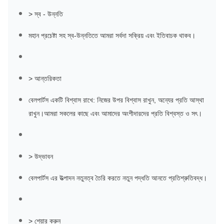
> স্ব - উন্নতি
মহান প্রচেষ্টা সহ স্ব-উন্নতিতে আমরা সর্বদা সক্রিয় এবং ইতিবাচক থাকব।
> আন্তরিকতা
বেলপার্টস একটি বিশ্বাস রাখে: নিজের উপর বিশ্বাস রাখুন, অন্যের প্রতি আস্থা
রাখুন।আমরা সকলের কাছে এবং আমাদের অংশীদারদের প্রতি বিশ্বস্ত ও সৎ।
> উদ্ভাবন
বেলপার্টস এর উত্পাদন নতুনত্ব তৈরি করতে নতুন পদ্ধতি আনতে প্রতিশ্রুতিবদ্ধ।
> শেয়ার করুন