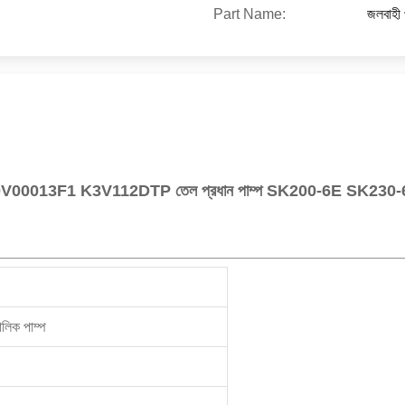
Part Name:
জলবাহী প
0V00013F1 K3V112DTP তেল প্রধান পাম্প SK200-6E SK230-6E 
িক পাম্প