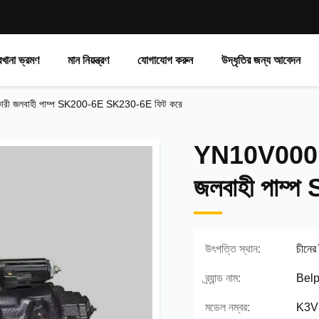
রখানা ভ্রমণ
মান নিয়ন্ত্রণ
যোগাযোগ করুন
উদ্ধৃতির জন্য আবেদন
জলবাহী পাম্প SK200-6E SK230-6E ফিট করে
YN10V0001
জলবাহী পাম
উৎপত্তি স্থান:
চীনের
ব্র্যান্ড নাম:
Belp
মডেল নম্বর:
K3V