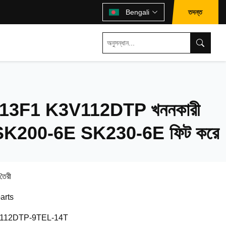
তদন্ত
Bengali
3F1 K3V112DTP খননকারী
্প SK200-6E SK230-6E ফিট করে
 তৈরী
arts
112DTP-9TEL-14T