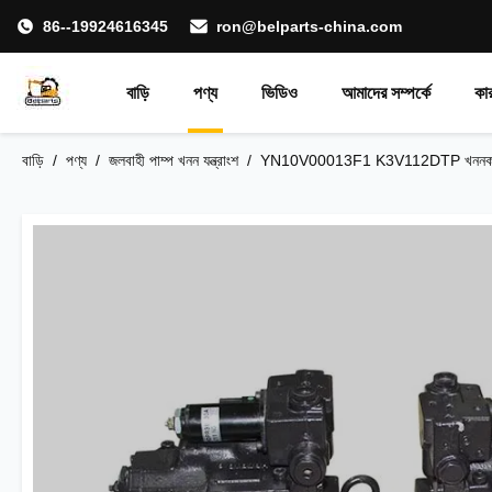
86--19924616345
ron@belparts-china.com
বাড়ি
পণ্য
ভিডিও
আমাদের সম্পর্কে
কা
বাড়ি
/
পণ্য
/
জলবাহী পাম্প খনন যন্ত্রাংশ
/
YN10V00013F1 K3V112DTP খননকারী 