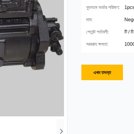
ন্যূনতম অর্ডার পরিমাণ:
1pc
দাম:
Nego
পেমেন্ট শর্তাবলী:
টি / ট
সরবরাহ ক্ষমতা:
100
এখন তদন্ত