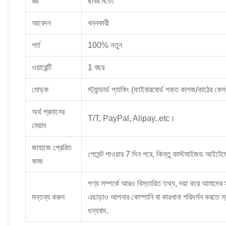
রঙ
ছবির মতো
আবেদন
খননকারী
শর্ত
100% নতুন
ওয়ারেন্টি
1 বছর
মোড়ক
স্ট্যান্ডার্ড প্যাকিং (ফাইবারবোর্ড শক্ত কাগজ/কাঠের কে
অর্থ প্রদানের
T/T, PayPal, Alipay..etc।
মেয়াদ
জাহাজে প্রেরিত
পেমেন্ট পাওয়ার 7 দিন পরে, কিন্তু কাস্টমাইজড আইটেম
কাজ
পণ্য সম্পর্কে আরও বিস্তারিত তথ্য, দয়া করে আমাদের
মন্তব্য করুন
এছাড়াও আপনার কোম্পানি বা কারখানা পরিদর্শন করতে
ধন্যবাদ.