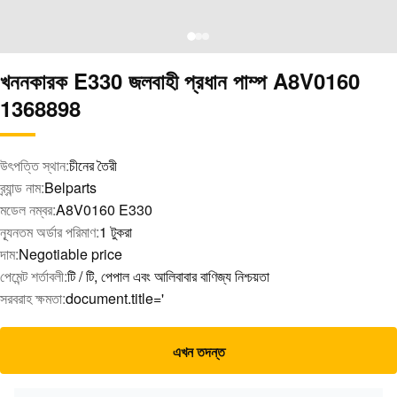
খননকারক E330 জলবাহী প্রধান পাম্প A8V0160
1368898
উৎপত্তি স্থান:
চীনের তৈরী
ব্র্যান্ড নাম:
Belparts
মডেল নম্বর:
A8V0160 E330
ন্যূনতম অর্ডার পরিমাণ:
1 টুকরা
দাম:
Negotiable price
পেমেন্ট শর্তাবলী:
টি / টি, পেপাল এবং আলিবাবার বাণিজ্য নিশ্চয়তা
সরবরাহ ক্ষমতা:
document.title='
এখন তদন্ত