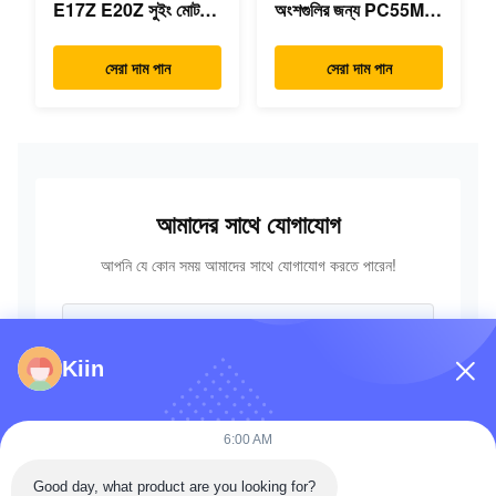
E17Z E20Z সুইং মোটর
অংশগুলির জন্য PC55MR-
রিডাক্টর 7024418
3 হাইড্রোলিক কন্ট্রোল ভালভ
7024419 মিনি
723-18-18200 723-
সেরা দাম পান
সেরা দাম পান
এক্সক্যাভারের জন্য
18-18201 723-18-
18202
আমাদের সাথে যোগাযোগ
আপনি যে কোন সময় আমাদের সাথে যোগাযোগ করতে পারেন!
Kiin
6:00 AM
Good day, what product are you looking for?