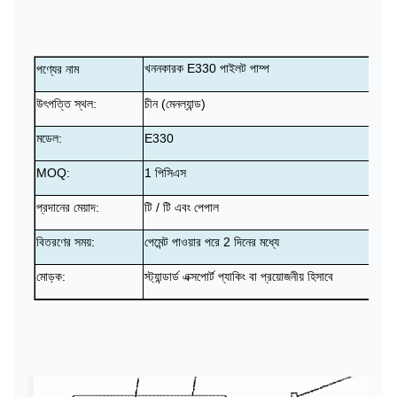
খননকারক E330 পাইলট পাম্প
পণ্যের নাম
উৎপত্তি স্থল:
চীন (মেনল্যান্ড)
মডেল:
E330
MOQ:
1 পিসিএস
প্রদানের মেয়াদ:
টি / টি এবং পেপাল
বিতরণের সময়:
পেমেন্ট পাওয়ার পরে 2 দিনের মধ্যে
মোড়ক:
স্ট্যান্ডার্ড এক্সপোর্ট প্যাকিং বা প্রয়োজনীয় হিসাবে