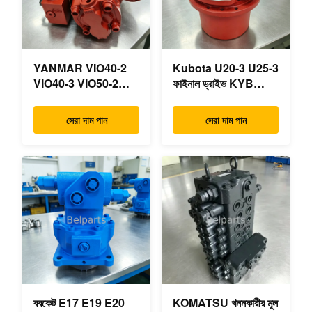
YANMAR VIO40-2
Kubota U20-3 U25-3
VIO40-3 VIO50-2
ফাইনাল ড্রাইভ KYB
VIO50-3 VIO55-2
MAG-18VP-230F
VIO55-3 প্রধান
OEM ভ্রমণ মোটর
সেরা দাম পান
সেরা দাম পান
হাইড্রোলিক পাম্প OEM
B0240-18076
PSVD2-17E B0600-
RB511-61290
16023 B0600-16017
RB559-61290
মিনি এক্সকাভেটর
RC157-78000 মিনি
খননকারীর যন্ত্রাংশের জন্য
ববকেট E17 E19 E20
KOMATSU খননকারীর মূল