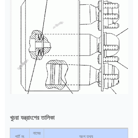
খুচরা যন্ত্রাংশের তালিকা
নামের
পার্ট নং
অংশ তথ্য