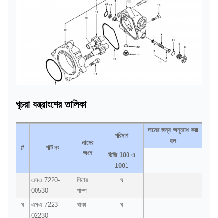
খুচরা যন্ত্রাংশের তালিকা
দামের জন্য অনুরোধ করা
পরিমাণ
হল
নামের
#
পার্ট নং
অংশ
ডিজি 100 এ
1001
এসএ 7220-
গিয়ার
ঘ
00530
পাম্প
ঘ
এসএ 7223-
থাকা
ঘ
02230