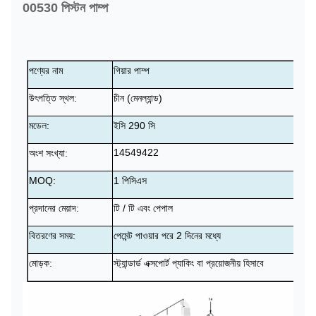
00530 পিস্টন পাম্প
পণ্যের নাম
গিয়ার পাম্প
উৎপত্তি স্থল:
চীন (মেনল্যান্ড)
মডেল:
ইসি 290 সি
14549422
অংশ সংখ্যা:
MOQ:
1 পিসিএস
প্রদানের মেয়াদ:
টি / টি এবং পেপাল
বিতরণের সময়:
পেমেন্ট পাওয়ার পরে 2 দিনের মধ্যে
মোড়ক:
স্ট্যান্ডার্ড এক্সপোর্ট প্যাকিং বা প্রয়োজনীয় হিসাবে