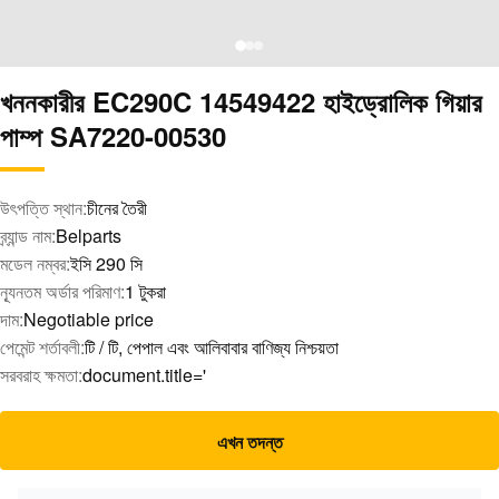
খননকারীর EC290C 14549422 হাইড্রোলিক গিয়ার
পাম্প SA7220-00530
উৎপত্তি স্থান:
চীনের তৈরী
ব্র্যান্ড নাম:
Belparts
মডেল নম্বর:
ইসি 290 সি
ন্যূনতম অর্ডার পরিমাণ:
1 টুকরা
দাম:
Negotiable price
পেমেন্ট শর্তাবলী:
টি / টি, পেপাল এবং আলিবাবার বাণিজ্য নিশ্চয়তা
সরবরাহ ক্ষমতা:
document.title='
এখন তদন্ত