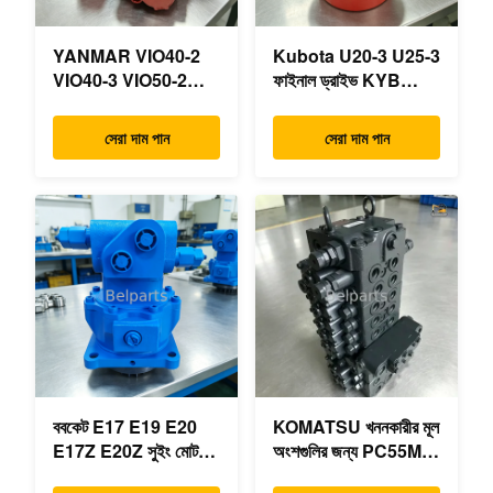
YANMAR VIO40-2
Kubota U20-3 U25-3
VIO40-3 VIO50-2
ফাইনাল ড্রাইভ KYB
VIO50-3 VIO55-2
MAG-18VP-230F
VIO55-3 প্রধান
OEM ভ্রমণ মোটর
সেরা দাম পান
সেরা দাম পান
হাইড্রোলিক পাম্প OEM
B0240-18076
PSVD2-17E B0600-
RB511-61290
16023 B0600-16017
RB559-61290
মিনি এক্সকাভেটর
RC157-78000 মিনি
খননকারীর যন্ত্রাংশের জন্য
ববকেট E17 E19 E20
KOMATSU খননকারীর মূল
E17Z E20Z সুইং মোটর
অংশগুলির জন্য PC55MR-
রিডাক্টর 7024418
3 হাইড্রোলিক কন্ট্রোল ভালভ