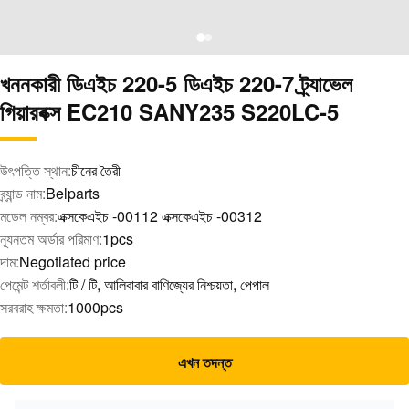
খননকারী ডিএইচ 220-5 ডিএইচ 220-7 ট্র্যাভেল
গিয়ারবক্স EC210 SANY235 S220LC-5
উৎপত্তি স্থান:
চীনের তৈরী
ব্র্যান্ড নাম:
Belparts
মডেল নম্বর:
এক্সকেএইচ -00112 এক্সকেএইচ -00312
ন্যূনতম অর্ডার পরিমাণ:
1pcs
দাম:
Negotiated price
পেমেন্ট শর্তাবলী:
টি / টি, আলিবাবার বাণিজ্যের নিশ্চয়তা, পেপাল
সরবরাহ ক্ষমতা:
1000pcs
এখন তদন্ত