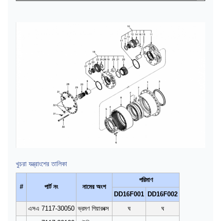
খুচরা যন্ত্রাংশের তালিকা
পরিমাণ
#
পার্ট নং
নামের অংশ
DD16F001
DD16F002
এসএ 7117-30050
ভ্রমণ গিয়ারবক্স
ঘ
ঘ