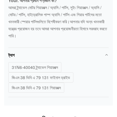
Your. আপনার প্রধান পণ্যগুলি কী?
আমরা ট্র্যাভেল মোটর গিয়ারবক্স / অ্যাসি / পার্টস, সুইং গিয়ারবক্স / অ্যাসি /
মোটর / পার্টস, হাইড্রোলিক পাম্প অ্যাসি / পার্টস এবং গিয়ার পার্টসের মতো
খননকারী স্পেয়ার পার্টসগুলিতে বিশেষীকরণ করি।আপনার যদি অন্য খননকারী
যন্ত্রের প্রয়োজন হয় তবে আমরা আপনার প্রয়োজনীয়তা হিসাবে সরবরাহ করতে
পারি।
ট্যাগ
31N6-40040 ট্র্যাভেল গিয়ারবক্স
জিএম 38 ভিবি এ 79 131 ফাইনাল ড্রাইভ
জিএম 38 ভিবি এ 79 131 গিয়ারবক্স