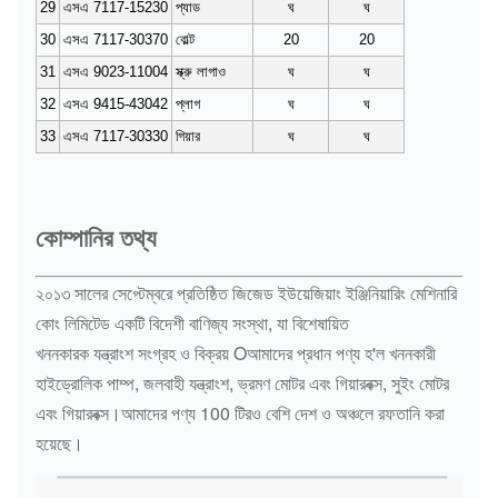
29
এসএ 7117-15230
প্যাড
ঘ
ঘ
30
এসএ 7117-30370
বোল্ট
20
20
31
এসএ 9023-11004
স্ক্রু লাগাও
ঘ
ঘ
32
এসএ 9415-43042
প্লাগ
ঘ
ঘ
33
এসএ 7117-30330
গিয়ার
ঘ
ঘ
কোম্পানির তথ্য
২০১৩ সালের সেপ্টেম্বরে প্রতিষ্ঠিত জিজেড ইউয়েজিয়াং ইঞ্জিনিয়ারিং মেশিনারি
কোং লিমিটেড একটি বিদেশী বাণিজ্য সংস্থা, যা বিশেষায়িত
খননকারক যন্ত্রাংশ সংগ্রহ ও বিক্রয় Oআমাদের প্রধান পণ্য হ'ল খননকারী
হাইড্রোলিক পাম্প, জলবাহী যন্ত্রাংশ, ভ্রমণ মোটর এবং গিয়ারবক্স, সুইং মোটর
এবং গিয়ারবক্স।আমাদের পণ্য 100 টিরও বেশি দেশ ও অঞ্চলে রফতানি করা
হয়েছে।