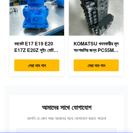
ববকেট E17 E19 E20
KOMATSU খননকারীর মূল
E17Z E20Z সুইং মোটর
অংশগুলির জন্য PC55MR-
রিডাক্টর 7024418
3 হাইড্রোলিক কন্ট্রোল ভালভ
7024419 মিনি
723-18-18200 723-
সেরা দাম পান
সেরা দাম পান
এক্সক্যাভারের জন্য
18-18201 723-18-
18202
আমাদের সাথে যোগাযোগ
আপনি যে কোন সময় আমাদের সাথে যোগাযোগ করতে পারেন!