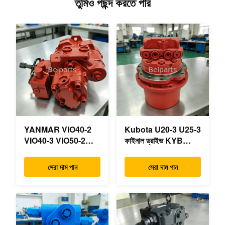
তুমিও পছন্দ করতে পার
YANMAR VIO40-2
Kubota U20-3 U25-3
VIO40-3 VIO50-2
ফাইনাল ড্রাইভ KYB
VIO50-3 VIO55-2
MAG-18VP-230F
VIO55-3 প্রধান
OEM ভ্রমণ মোটর
সেরা দাম পান
সেরা দাম পান
হাইড্রোলিক পাম্প OEM
B0240-18076
PSVD2-17E B0600-
RB511-61290
16023 B0600-16017
RB559-61290
মিনি এক্সকাভেটর
RC157-78000 মিনি
খননকারীর যন্ত্রাংশের জন্য