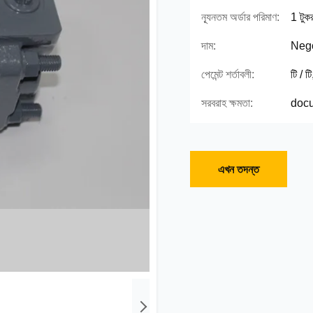
ন্যূনতম অর্ডার পরিমাণ:
1 টুকর
দাম:
Nego
পেমেন্ট শর্তাবলী:
টি / ট
সরবরাহ ক্ষমতা:
docu
এখন তদন্ত