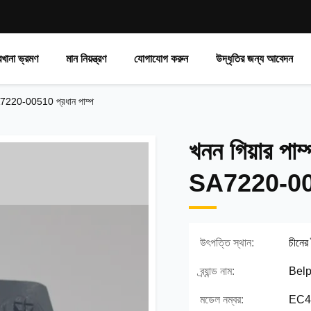
রখানা ভ্রমণ
মান নিয়ন্ত্রণ
যোগাযোগ করুন
উদ্ধৃতির জন্য আবেদন
7220-00510 প্রধান পাম্প
খনন গিয়ার 
SA7220-0051
উৎপত্তি স্থান:
চীনের
ব্র্যান্ড নাম:
Belp
মডেল নম্বর:
EC4