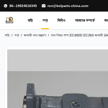
86--19924616345
ron@belparts-china.com
বাড়ি
পণ্য
ভিডিও
আমাদের সম্পর্কে
কা
বাড়ি
/
পণ্য
/
জলবাহী খনন যন্ত্রাংশ
/
খনন গিয়ার পাম্প EC480D EC360 জলবাহী SA