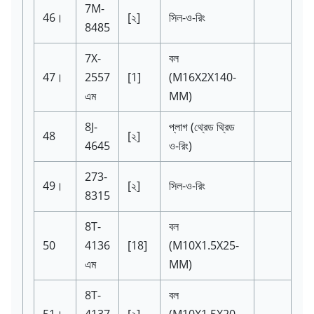
7M-
46।
[২]
সিল-ও-রিং
8485
7X-
বল
47।
2557
[1]
(M16X2X140-
এম
MM)
8J-
প্লাগ
(থ্রেড থ্রিড
48
[২]
4645
ও-রিং)
273-
49।
[২]
সিল-ও-রিং
8315
8T-
বল
50
4136
[18]
(M10X1.5X25-
এম
MM)
8T-
বল
51।
4137
[২]
(M10X1.5X20-