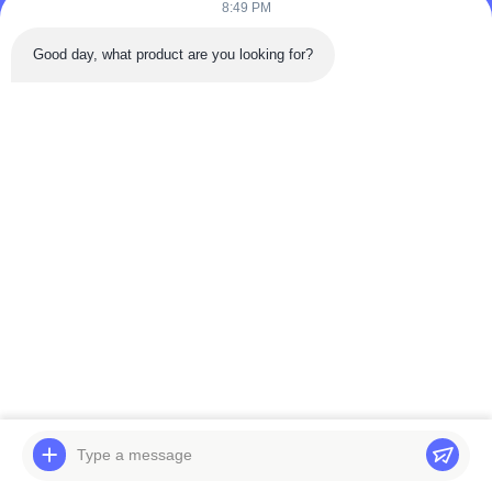
8:49 PM
৫. ক্রেতাদের সম্ভাব্য অতিরিক্ত ব্যয়ের জন্য যেমন কর এবং শুল্ক শুল্কের জন্য
Good day, what product are you looking for?
চার্জ করা হবে বলে মনে করা হচ্ছে।
We. আমরা সাধারণত যে ডেলিভারি ব্যবহার করি তা হ'ল ইএমএস, ডিএইচএল,
ফেডেক্স এবং ইউপিএস।
FAQ
আপনার প্রদানের শর্তাদি কী?
আপনি আমাদের ব্যাংক অ্যাকাউন্টে বা পেপাল, আলিবাবার বাণিজ্য