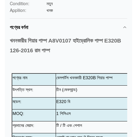
Condition:
নতুন
Appliion:
খনক
পণ্যের বর্ণনা
খননকারীর গিয়ার পাম্প A8V0107 হাইড্রোলিক পাম্প E320B
126-2016 রাম পাম্প
পণ্যের নাম
বেলপার্টস খননকারী E320B গিয়ার পাম্প
উৎপত্তি স্থল:
চীন (মেনল্যান্ড)
মডেল:
E320 বি
MOQ:
1 পিসিএস
প্রদানের মেয়াদ:
টি / টি এবং পেপাল