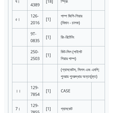
ঘ।
[18]
স্প্রিং
4389
126-
পাম্প জিপি-গিয়ার
৫।
[1]
2016
(বিমান - চালক)
9T-
[1]
রিং-রিটেনিং
0835
250-
কিট-সিল
(পাইলট
[1]
2503
গিয়ার পাম্প)
(গ্যাসকেটস, সিলস এবং এমপি;
পুনরায় পুনরুদ্ধার অন্তর্ভুক্ত)
129-
।।
[1]
CASE
7854
129-
7।
[1]
গ্যাসকেট
7855