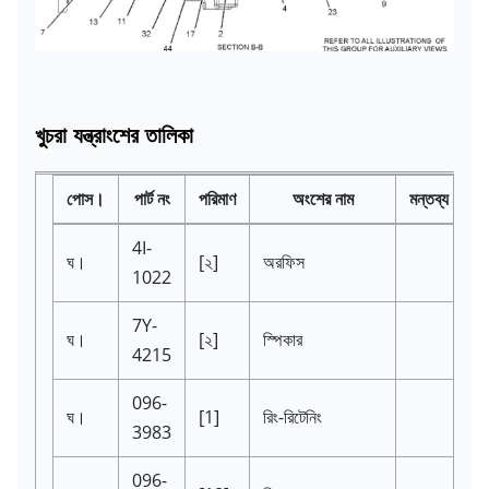
খুচরা যন্ত্রাংশের তালিকা
পোস।
পার্ট নং
পরিমাণ
অংশের নাম
মন্তব্য
4I-
ঘ।
[২]
অরফিস
1022
7Y-
ঘ।
[২]
স্পিকার
4215
096-
ঘ।
[1]
রিং-রিটেনিং
3983
096-