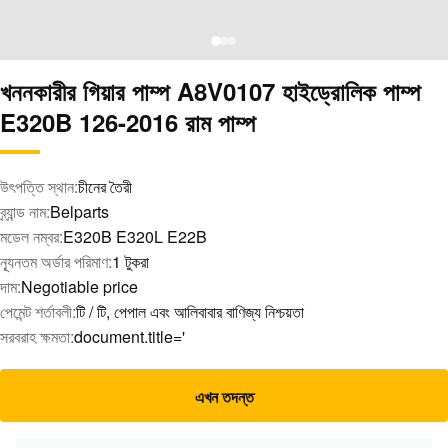
খননকারীর গিয়ার পাম্প A8V0107 হাইড্রোলিক পাম্প
E320B 126-2016 রাম পাম্প
উৎপত্তি স্থান:
চীনের তৈরী
ব্র্যান্ড নাম:
Belparts
মডেল নম্বর:
E320B E320L E22B
ন্যূনতম অর্ডার পরিমাণ:
1 টুকরা
দাম:
Negotiable price
পেমেন্ট শর্তাবলী:
টি / টি, পেপাল এবং আলিবাবার বাণিজ্য নিশ্চয়তা
সরবরাহ ক্ষমতা:
document.title='
এখন তদন্ত