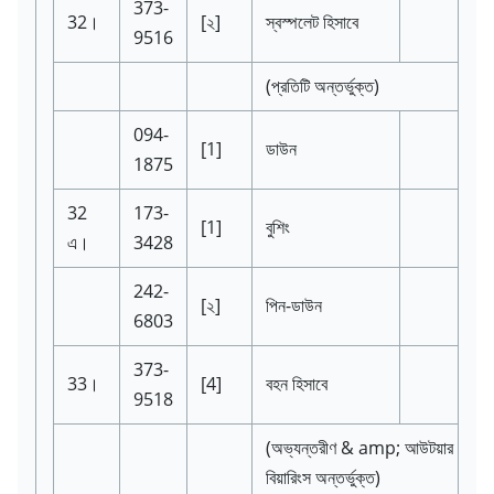
373-
32।
[২]
স্বস্পলেট হিসাবে
9516
(প্রতিটি অন্তর্ভুক্ত)
094-
[1]
ডাউন
1875
32
173-
[1]
বুশিং
এ।
3428
242-
[২]
পিন-ডাউন
6803
373-
33।
[4]
বহন হিসাবে
9518
(অভ্যন্তরীণ & amp; আউটয়ার
বিয়ারিংস অন্তর্ভুক্ত)