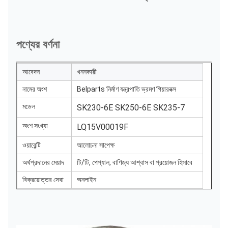
পণ্যের বর্ণনা
আবেদন
খননকারী
নামের অংশ
Belparts নির্মাণ যন্ত্রপাতি ভ্রমণ গিয়ারবক্স
মডেল
SK230-6E SK250-6E SK235-7
অংশ সংখ্যা
LQ15V00019F
ওয়ারেন্টি
আলোচনা সাপেক্ষ
অর্থপ্রদানের মেয়াদ
টি/টি, পেপ্যাল, বাণিজ্য আশ্বাস বা প্রয়োজন হিসাবে
বিক্রয়োত্তর সেবা
অনলাইন