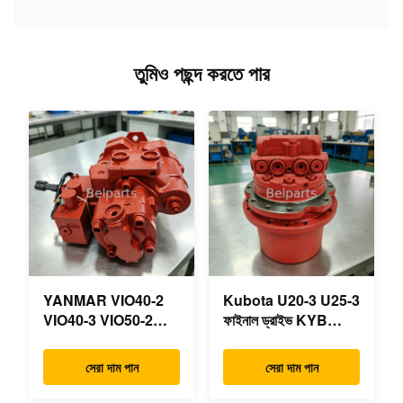
তুমিও পছন্দ করতে পার
YANMAR VIO40-2
Kubota U20-3 U25-3
VIO40-3 VIO50-2
ফাইনাল ড্রাইভ KYB
VIO50-3 VIO55-2
MAG-18VP-230F
VIO55-3 প্রধান
OEM ভ্রমণ মোটর
সেরা দাম পান
সেরা দাম পান
হাইড্রোলিক পাম্প OEM
B0240-18076
PSVD2-17E B0600-
RB511-61290