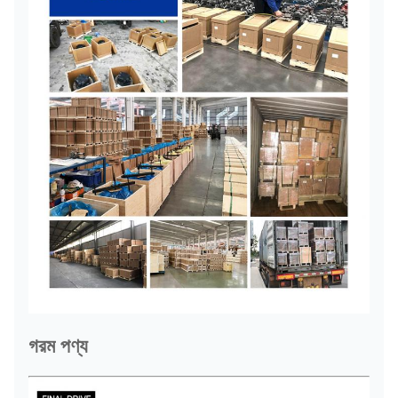
গরম পণ্য