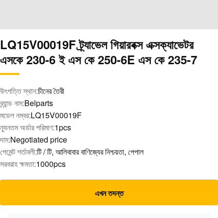
LQ15V00019F ট্র্যাভেল গিয়ারবক্স এক্সক্যাভেটর
এসকে 230-6 ই এস কে 250-6E এস কে 235-7
উৎপত্তি স্থান:
চীনের তৈরী
ব্র্যান্ড নাম:
Belparts
মডেল নম্বর:
LQ15V00019F
ন্যূনতম অর্ডার পরিমাণ:
1pcs
দাম:
Negotiated price
পেমেন্ট শর্তাবলী:
টি / টি, আলিবাবার বাণিজ্যের নিশ্চয়তা, পেপাল
সরবরাহ ক্ষমতা:
1000pcs
এখন তদন্ত