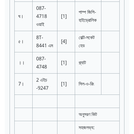
087-
পাম্প জিপি-
ঘ।
4718
[1]
হাইড্রোলিক
ওয়াই
8T-
বোল্ট-সকেট
৫।
[4]
8441
এম
হেড
087-
।।
[1]
প্ল্যাট
4748
2 এইচ
7।
[1]
সিল-ও-রিং
-9247
অনুসরণ কিট
সহজলভ্য: