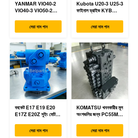
YANMAR VIO40-2
Kubota U20-3 U25-3
VIO40-3 VIO50-2
ফাইনাল ড্রাইভ KYB
VIO50-3 VIO55-2
MAG-18VP-230F
VIO55-3 প্রধান
OEM ভ্রমণ মোটর
সেরা দাম পান
সেরা দাম পান
হাইড্রোলিক পাম্প OEM
B0240-18076
PSVD2-17E B0600-
RB511-61290
16023 B0600-16017
RB559-61290
মিনি এক্সকাভেটর
RC157-78000 মিনি
খননকারীর যন্ত্রাংশের জন্য
ববকেট E17 E19 E20
KOMATSU খননকারীর মূল
E17Z E20Z সুইং মোটর
অংশগুলির জন্য PC55MR-
রিডাক্টর 7024418
3 হাইড্রোলিক কন্ট্রোল ভালভ
7024419 মিনি
723-18-18200 723-
সেরা দাম পান
সেরা দাম পান
এক্সক্যাভারের জন্য
18-18201 723-18-