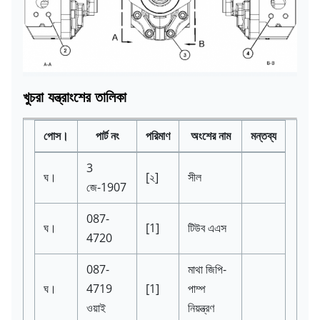
খুচরা যন্ত্রাংশের তালিকা
পোস।
পার্ট নং
পরিমাণ
অংশের নাম
মন্তব্য
3
ঘ।
[২]
সীল
জে-1907
087-
ঘ।
[1]
টিউব এএস
4720
087-
মাথা জিপি-
ঘ।
4719
[1]
পাম্প
ওয়াই
নিয়ন্ত্রণ