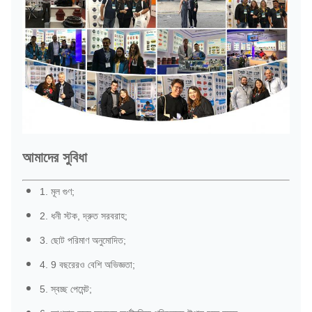
আমাদের সুবিধা
1. মূল গুণ;
2. ধনী স্টক, দ্রুত সরবরাহ;
3. ছোট পরিমাণ অনুমোদিত;
4. 9 বছরেরও বেশি অভিজ্ঞতা;
5. স্বচ্ছ পেমেন্ট;