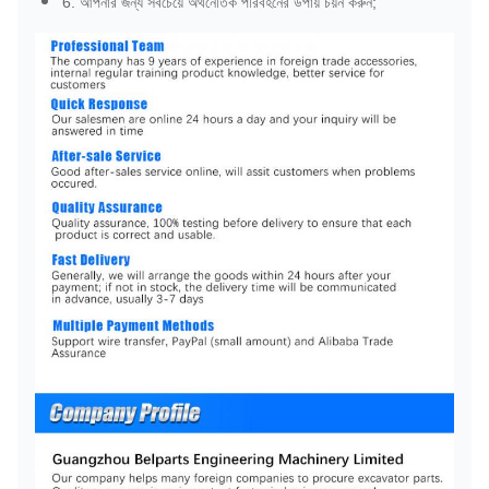
6. আপনার জন্য সবচেয়ে অর্থনৈতিক পরিবহনের উপায় চয়ন করুন;