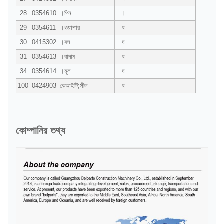
28
0354610
।পিন
।
29
0354611
।ওয়াশার
ঘ
30
0415302
।বল
ঘ
31
0354613
।বাদাম
ঘ
34
0354614
।মূল
ঘ
100
0424903
কেআইটি;সীল
ঘ
কোম্পানির তথ্য