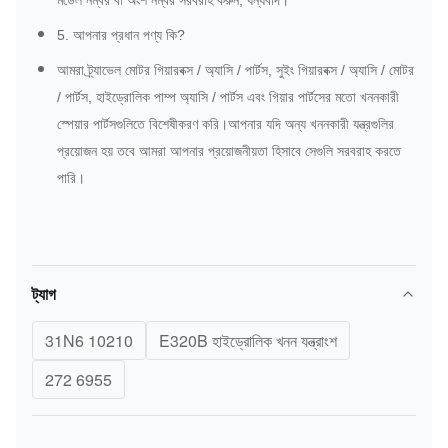
মডেল নম্বর বা অংশ নম্বর সরবরাহ করুন, ধন্যবাদ।
5. আপনার প্রধান পণ্য কি?
আমরা ট্র্যাভেল মোটর গিয়ারবক্স / অ্যাসি / পার্টস, সুইং গিয়ারবক্স / অ্যাসি / মোটর
/ পার্টস, হাইড্রোলিক পাম্প অ্যাসি / পার্টস এবং গিয়ার পার্টসের মতো খননকারী
স্পেয়ার পার্টসগুলিতে বিশেষীকরণ করি।আপনার যদি অন্য খননকারী যন্ত্রগুলির
প্রয়োজন হয় তবে আমরা আপনার প্রয়োজনীয়তা হিসাবে সেগুলি সরবরাহ করতে
পারি।
ট্যাগ
31N6 10210
E320B হাইড্রোলিক খনন যন্ত্রাংশ
272 6955