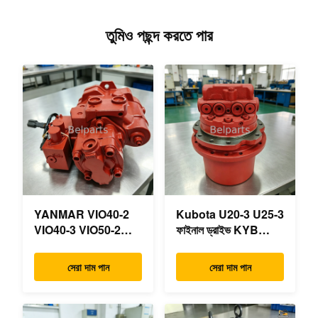
তুমিও পছন্দ করতে পার
YANMAR VIO40-2
Kubota U20-3 U25-3
VIO40-3 VIO50-2
ফাইনাল ড্রাইভ KYB
VIO50-3 VIO55-2
MAG-18VP-230F
VIO55-3 প্রধান
OEM ভ্রমণ মোটর
সেরা দাম পান
সেরা দাম পান
হাইড্রোলিক পাম্প OEM
B0240-18076
PSVD2-17E B0600-
RB511-61290
16023 B0600-16017
RB559-61290