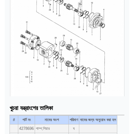
খুচরা যন্ত্রাংশের তালিকা
#
পার্ট নং
নামের অংশ
পরিমাণ
দামের জন্য অনুরোধ করা হল
4278696
পাম্প;গিয়ার
ঘ