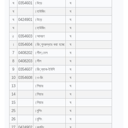
ঘ
0354601
।উড়ে
ঘ
ঘ
।হাউজিং
ঘ
ঘ
0424901
।উড়ে
ঘ
ঘ
।হাউজিং
ঘ
৫
0354603
।আবরণ
ঘ
।
0354604
।রিং;পুনরুদ্ধার করা হচ্ছে
ঘ
7
0408202
।সীল;তেল
ঘ
8
0408203
।সীল
ঘ
9
0354607
।রিং;ব্যাক-ইউপি
ঘ
10
0354608
।ও-রিং
ঘ
13
।গিয়ার
ঘ
14
।গিয়ার
ঘ
15
।গিয়ার
ঘ
25
।বুশিং
ঘ
26
।বুশিং
ঘ
27
0424902
।কপলিং
ঘ