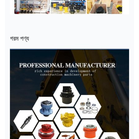
গরম পণ্য