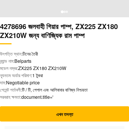
4278696 জলবাহী গিয়ার পাম্প, ZX225 ZX180
ZX210W জন্য বাণিজ্যিক রাম পাম্প
উৎপত্তি স্থান:
চীনের তৈরী
ব্র্যান্ড নাম:
Belparts
মডেল নম্বর:
ZX225 ZX180 ZX210W
ন্যূনতম অর্ডার পরিমাণ:
1 টুকরা
দাম:
Negotiable price
পেমেন্ট শর্তাবলী:
টি / টি, পেপাল এবং আলিবাবার বাণিজ্য নিশ্চয়তা
সরবরাহ ক্ষমতা:
document.title='
এখন তদন্ত