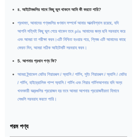
৪. আইটেমগুলির সাথে কিছু ভুল থাকলে আমি কী করতে পারি?
প্রথমত, আমাদের পণ্যগুলির গুণমান সম্পর্কে আমার আত্মবিশ্বাস রয়েছে, যদি
আপনি সত্যিই কিছু ভুল পেয়ে থাকেন তবে pls আমাদের জন্য ছবি সরবরাহ করে
এবং আমরা তা পরীক্ষা করব।এটি নিশ্চিত হওয়ার পরে, প্লিজ এটি আমাদের কাছে
ফেরত দিন, আমরা সঠিক আইটেমটি সরবরাহ করব।
5. আপনার প্রধান পণ্য কি?
আমরা ট্র্যাভেল মোটর গিয়ারবক্স / অ্যাসি / পার্টস, সুইং গিয়ারবক্স / অ্যাসি / মোটর
/ পার্টস, হাইড্রোলিক পাম্প অ্যাসি / পার্টস এবং
গিয়ার পার্টসআপনার যদি অন্য
খননকারী যন্ত্রগুলির প্রয়োজন হয় তবে আমরা আপনার প্রয়োজনীয়তা হিসাবে
সেগুলি সরবরাহ করতে পারি।
গরম পণ্য