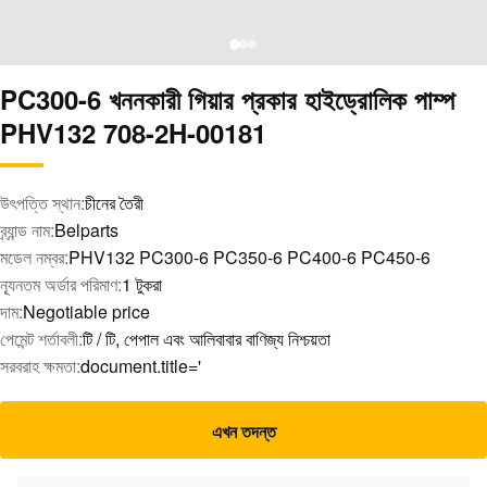
PC300-6 খননকারী গিয়ার প্রকার হাইড্রোলিক পাম্প
PHV132 708-2H-00181
উৎপত্তি স্থান:
চীনের তৈরী
ব্র্যান্ড নাম:
Belparts
মডেল নম্বর:
PHV132 PC300-6 PC350-6 PC400-6 PC450-6
ন্যূনতম অর্ডার পরিমাণ:
1 টুকরা
দাম:
Negotiable price
পেমেন্ট শর্তাবলী:
টি / টি, পেপাল এবং আলিবাবার বাণিজ্য নিশ্চয়তা
সরবরাহ ক্ষমতা:
document.title='
এখন তদন্ত