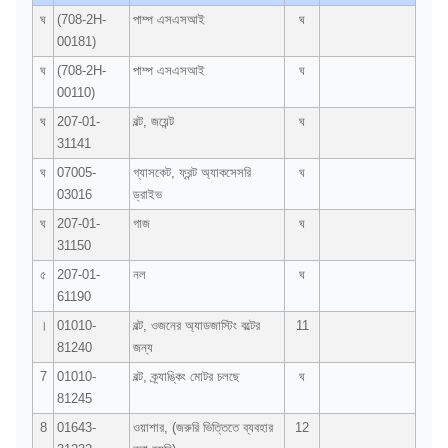
ঘ
(708-2H-
পাম্প এসএসআই
ঘ
00181)
ঘ
(708-2H-
পাম্প এসএসআই
ঘ
00110)
ঘ
207-01-
বল্ট, জয়েন্ট
ঘ
31141
ঘ
07005-
গ্যাসকেট, ফ্রন্ট অ্যাকসেসরি
ঘ
03016
ড্রাইভ
ঘ
207-01-
গাজ
ঘ
31150
৫
207-01-
নল
ঘ
61190
।
01010-
বল্ট, ওজনের অ্যাডজাস্টিং বল্টের
11
81240
জন্য
7
01010-
বল্ট, ক্র্যাঙ্কিং মোটর চলছে
ঘ
81245
8
01643-
ওয়াশার, (জরুরি ভিত্তিতে ব্যবহার
12