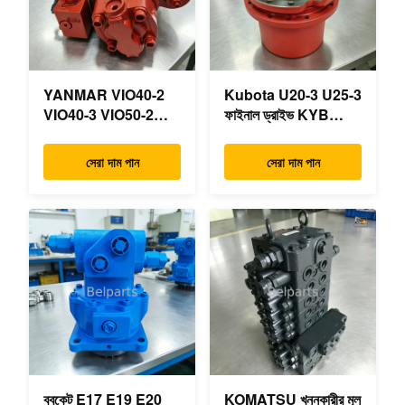
YANMAR VIO40-2
Kubota U20-3 U25-3
VIO40-3 VIO50-2
ফাইনাল ড্রাইভ KYB
VIO50-3 VIO55-2
MAG-18VP-230F
VIO55-3 প্রধান
OEM ভ্রমণ মোটর
সেরা দাম পান
সেরা দাম পান
হাইড্রোলিক পাম্প OEM
B0240-18076
PSVD2-17E B0600-
RB511-61290
16023 B0600-16017
RB559-61290
মিনি এক্সকাভেটর
RC157-78000 মিনি
খননকারীর যন্ত্রাংশের জন্য
ববকেট E17 E19 E20
KOMATSU খননকারীর মূল