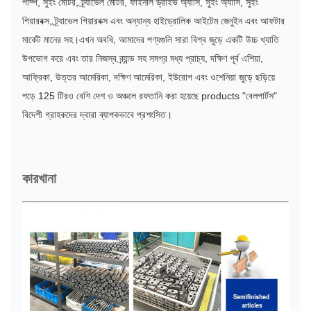
পাম্প, সুইং মোটর, ট্র্যাভেল মোটর, ফাইনাল ড্রাইভ অ্যাসি, সুইং অ্যাসি, সুইং
গিয়ারবক্স, ট্র্যাভেল গিয়ারবক্স এবং অন্যান্য হাইড্রোলিক আইটেম জেনুইন এবং আফটার
মার্কেট মানের সহ।এখন অবধি, আমাদের পণ্যগুলি সারা বিশ্ব জুড়ে একটি উচ্চ খ্যাতি
উপভোগ করে এবং তার নিজস্ব ব্র্যান্ড সহ সমগ্র মধ্য প্রাচ্য, দক্ষিণ পূর্ব এশিয়া,
আফ্রিকা, উত্তর আমেরিকা, দক্ষিণ আমেরিকা, ইউরোপ এবং ওশেনিয়া জুড়ে ছড়িয়ে
পড়ে 125 টিরও বেশি দেশ ও অঞ্চলে রফতানি করা হয়েছে products "বেলপার্টস"
বিদেশী গ্রাহকদের দ্বারা ব্যাপকভাবে প্রশংসিত।
কারখানা