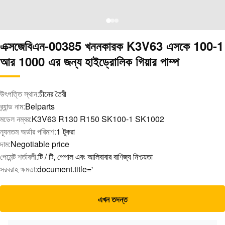
এক্সজেবিএন-00385 খননকারক K3V63 এসকে 100-1
আর 1000 এর জন্য হাইড্রোলিক গিয়ার পাম্প
উৎপত্তি স্থান:
চীনের তৈরী
ব্র্যান্ড নাম:
Belparts
মডেল নম্বর:
K3V63 R130 R150 SK100-1 SK1002
ন্যূনতম অর্ডার পরিমাণ:
1 টুকরা
দাম:
Negotiable price
পেমেন্ট শর্তাবলী:
টি / টি, পেপাল এবং আলিবাবার বাণিজ্য নিশ্চয়তা
সরবরাহ ক্ষমতা:
document.title='
এখন তদন্ত