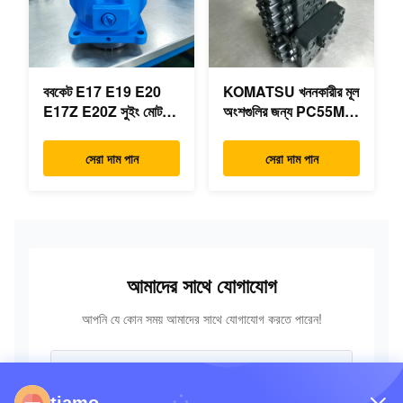
ববকেট E17 E19 E20
KOMATSU খননকারীর মূল
E17Z E20Z সুইং মোটর
অংশগুলির জন্য PC55MR-
রিডাক্টর 7024418
3 হাইড্রোলিক কন্ট্রোল ভালভ
7024419 মিনি
723-18-18200 723-
সেরা দাম পান
সেরা দাম পান
এক্সক্যাভারের জন্য
18-18201 723-18-
18202
আমাদের সাথে যোগাযোগ
আপনি যে কোন সময় আমাদের সাথে যোগাযোগ করতে পারেন!