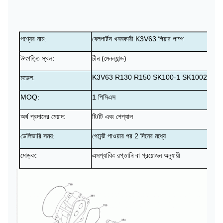
পণ্যের নাম:
বেলপার্টস খননকারী
K3V63 গিয়ার পাম্প
উৎপত্তি স্থল:
চীন (মেনল্যান্ড)
K3V63 R130 R150 SK100-1 SK1002
মডেল:
MOQ:
1 পিসিএস
অর্থ প্রদানের মেয়াদ:
টি/টি এবং পেপ্যাল
ডেলিভারি সময়:
পেমেন্ট পাওয়ার পর 2 দিনের মধ্যে
মোড়ক:
এস
প্যাকিং রপ্তানি বা প্রয়োজন অনুযায়ী