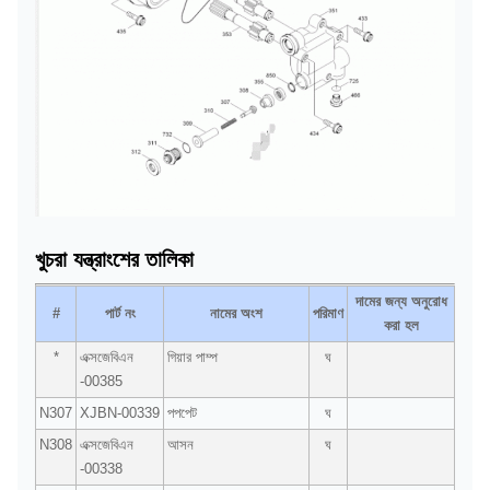
খুচরা যন্ত্রাংশের তালিকা
দামের জন্য অনুরোধ
#
পার্ট নং
নামের অংশ
পরিমাণ
করা হল
*
এক্সজেবিএন
গিয়ার পাম্প
ঘ
-00385
N307
XJBN-00339
পপপেট
ঘ
N308
এক্সজেবিএন
আসন
ঘ
-00338