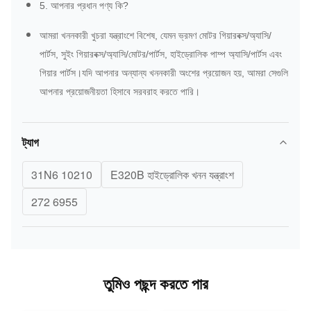
5. আপনার প্রধান পণ্য কি?
আমরা খননকারী খুচরা যন্ত্রাংশে বিশেষ, যেমন ভ্রমণ মোটর গিয়ারবক্স/অ্যাসি/
পার্টস, সুইং গিয়ারবক্স/অ্যাসি/মোটর/পার্টস, হাইড্রোলিক পাম্প অ্যাসি/পার্টস এবং
গিয়ার পার্টস।যদি আপনার অন্যান্য খননকারী অংশের প্রয়োজন হয়, আমরা সেগুলি
আপনার প্রয়োজনীয়তা হিসাবে সরবরাহ করতে পারি।
ট্যাগ
31N6 10210
E320B হাইড্রোলিক খনন যন্ত্রাংশ
272 6955
তুমিও পছন্দ করতে পার