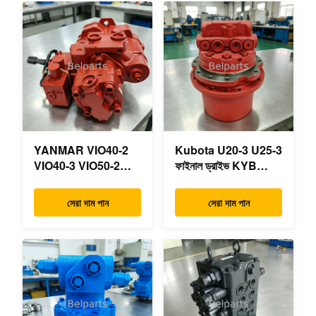
YANMAR VIO40-2
Kubota U20-3 U25-3
VIO40-3 VIO50-2
ফাইনাল ড্রাইভ KYB
VIO50-3 VIO55-2
MAG-18VP-230F
VIO55-3 প্রধান
OEM ভ্রমণ মোটর
সেরা দাম পান
সেরা দাম পান
হাইড্রোলিক পাম্প OEM
B0240-18076
PSVD2-17E B0600-
RB511-61290
16023 B0600-16017
RB559-61290
মিনি এক্সকাভেটর
RC157-78000 মিনি
খননকারীর যন্ত্রাংশের জন্য