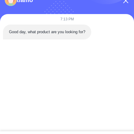
tiamo
7:13 PM
Good day, what product are you looking for?
পাঠান
বাড়ি
পণ্য
ভিডিও
আমাদের সম্পর্কে
কারখানা ভ্রমণ
মান নিয়ন্ত্রণ
যোগাযোগ করুন
উদ্ধৃতির জন্য আবেদন
খবর