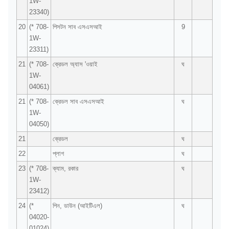
1W-
23340)
20
(* 708-
পিসটন সাব এসএসআই
9
1W-
23311)
21
(* 708-
ক্রেডল অ্যাস 'ওয়াই
ঘ
1W-
04061)
21
(* 708-
ক্রেডল সাব এসএসআই
ঘ
1W-
04050)
21
ক্রেডল
ঘ
22
প্লাগ
ঘ
23
(* 708-
ক্যাম, রকার
ঘ
1W-
23412)
24
(*
পিন, ডাউন (আইটিএল)
ঘ
04020-
01024)