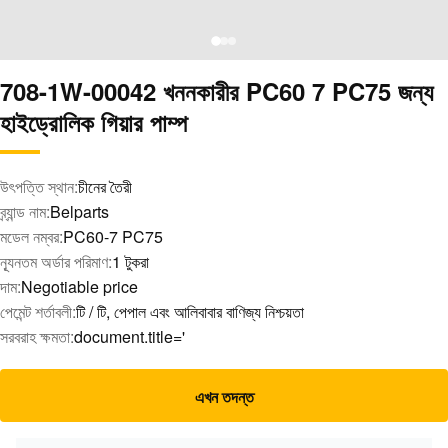
708-1W-00042 খননকারীর PC60 7 PC75 জন্য
হাইড্রোলিক গিয়ার পাম্প
উৎপত্তি স্থান:
চীনের তৈরী
ব্র্যান্ড নাম:
Belparts
মডেল নম্বর:
PC60-7 PC75
ন্যূনতম অর্ডার পরিমাণ:
1 টুকরা
দাম:
Negotiable price
পেমেন্ট শর্তাবলী:
টি / টি, পেপাল এবং আলিবাবার বাণিজ্য নিশ্চয়তা
সরবরাহ ক্ষমতা:
document.title='
এখন তদন্ত