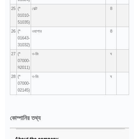
25
(*
বোল্ট
8
01010-
51035)
26
(*
ওয়াশার
8
01643-
31032)
27
(*
ও-রিং
ঘ
07000-
বি2011)
28
(*
ও-রিং
ঘ
07000-
02145)
কোম্পানির তথ্য