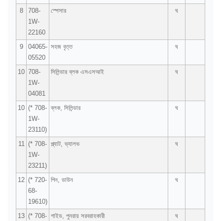
8
708-
স্পেসার
ঘ
1W-
22160
9
04065-
সহজ বৃত্ত
ঘ
05520
10
708-
সিলিন্ডার ব্লক এসএসআই
ঘ
1W-
04081
10
(* 708-
ব্লক, সিলিন্ডার
ঘ
1W-
23110)
11
(* 708-
প্ল্যাট, ভ্যালভ
ঘ
1W-
23211)
12
(* 720-
পিন, ডাউন
ঘ
68-
19610)
13
(* 708-
গাইড, পুনরায় সরবরাহকারী
ঘ