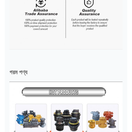
গরম পণ্য