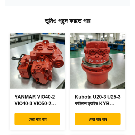
তুমিও পছন্দ করতে পার
YANMAR VIO40-2
Kubota U20-3 U25-3
VIO40-3 VIO50-2
ফাইনাল ড্রাইভ KYB
VIO50-3 VIO55-2
MAG-18VP-230F
VIO55-3 প্রধান
OEM ভ্রমণ মোটর
সেরা দাম পান
সেরা দাম পান
হাইড্রোলিক পাম্প OEM
B0240-18076
PSVD2-17E B0600-
RB511-61290