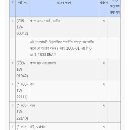
#
পার্ট নং
নামের অংশ
পরিমাণ
অনুরোধ
করা হল
ঘ
(708-
পাম্প এসএসআই, মেইন
ঘ
1W-
00042)
এই সংস্থাগুলি চিত্রগুলিতে প্রদর্শিত সমস্ত অংশগুলির
সাথে যোগাযোগ করুন। জাই 1600-01 এ0 টি 0
ওয়াই 1600-05A2
ঘ
(708-
পাম্প সাব এসএসআই
ঘ
1W-
01042)
ঘ
(* 708-
খাদ
ঘ
1W-
22111)
ঘ
(* 708-
বহন
ঘ
1W-
22140)
ঘ
(* 708-
কিট, ওয়াশার
ঘ