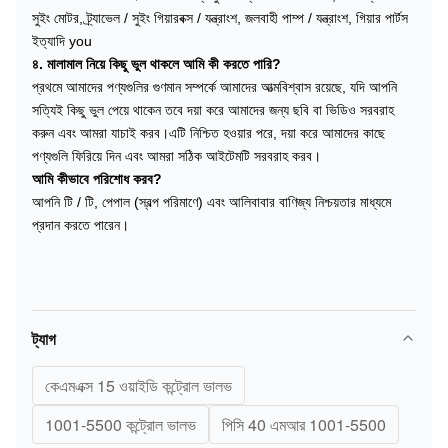
সুইং মোটর, ট্র্যাভেল / সুইং গিয়ারবক্স / যন্ত্রাংশ, জলবাহী পাম্প / যন্ত্রাংশ, গিয়ার পার্টস
ইত্যাদি you
৪. মালামাল নিয়ে কিছু ভুল থাকলে আমি কী করতে পারি?
প্রথমে আমাদের পণ্যগুলির গুণমান সম্পর্কে আমাদের আত্মবিশ্বাস রয়েছে, যদি আপনি
সত্যিই কিছু ভুল পেয়ে থাকেন তবে দয়া করে আমাদের জন্য ছবি বা ভিডিও সরবরাহ
করুন এবং আমরা যাচাই করব।এটি নিশ্চিত হওয়ার পরে, দয়া করে আমাদের কাছে
পণ্যগুলি ফিরিয়ে দিন এবং আমরা সঠিক আইটেমটি সরবরাহ করব।
আমি কীভাবে পরিশোধ করব?
আপনি টি / টি, পেপাল (স্বল্প পরিমাণে) এবং আলিবাবার বাণিজ্য নিশ্চয়তার মাধ্যমে
প্রদান করতে পারেন।
ট্যাগ
কেএমএক্স 15 ওয়াইডি কন্ট্রোল ভালভ
1001-5500 কন্ট্রোল ভালভ
পিসি 40 এমআর 1001-5500