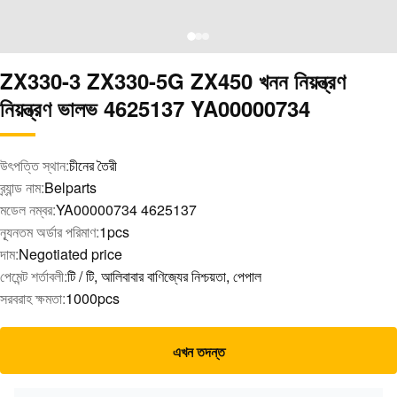
ZX330-3 ZX330-5G ZX450 খনন নিয়ন্ত্রণ
নিয়ন্ত্রণ ভালভ 4625137 YA00000734
উৎপত্তি স্থান:
চীনের তৈরী
ব্র্যান্ড নাম:
Belparts
মডেল নম্বর:
YA00000734 4625137
ন্যূনতম অর্ডার পরিমাণ:
1pcs
দাম:
Negotiated price
পেমেন্ট শর্তাবলী:
টি / টি, আলিবাবার বাণিজ্যের নিশ্চয়তা, পেপাল
সরবরাহ ক্ষমতা:
1000pcs
এখন তদন্ত