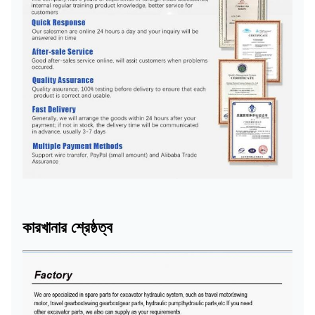
কারখানার শ্রেষ্ঠত্ব