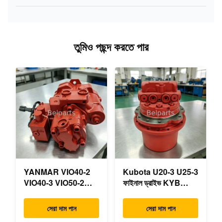
তুমিও পছন্দ করতে পার
YANMAR VIO40-2
Kubota U20-3 U25-3
VIO40-3 VIO50-2
ফাইনাল ড্রাইভ KYB
VIO50-3 VIO55-2
MAG-18VP-230F
VIO55-3 প্রধান
OEM ভ্রমণ মোটর
সেরা দাম পান
সেরা দাম পান
হাইড্রোলিক পাম্প OEM
B0240-18076