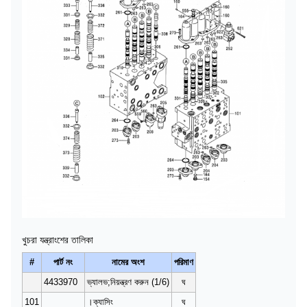
খুচরা যন্ত্রাংশের তালিকা
#
পার্ট নং
নামের অংশ
পরিমাণ
4433970
ভ্যালভ;নিয়ন্ত্রণ করুন (1/6)
ঘ
101
।ক্যাসিং
ঘ