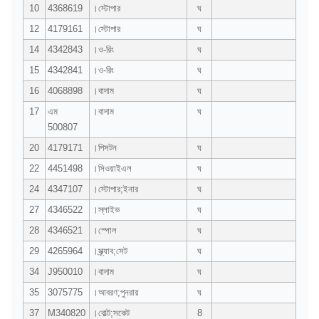
10
4368619
।স্টোপার
ঘ
12
4179161
।স্টোপার
ঘ
14
4342843
।ও-রিং
ঘ
15
4342841
।ও-রিং
ঘ
16
4068898
।বাদাম
ঘ
17
এম
।বাদাম
ঘ
500807
20
4179171
।পিসটন
ঘ
22
4451498
।সিওয়াইএল
ঘ
24
4347107
।স্টোপার;ইনার
ঘ
27
4346522
।স্লাইভ
ঘ
28
4346521
।স্পোল
ঘ
29
4265964
।স্ক্র্যাব;সেট
ঘ
34
J950010
।বাদাম
ঘ
35
3075775
।আবরণ;পুনরায়
ঘ
37
M340820
।বোল্ট;সকেট
8