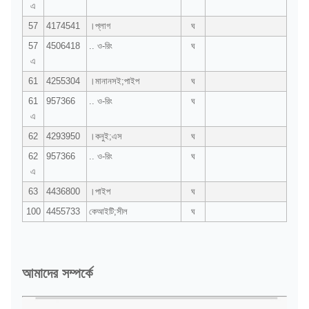
এ
57
4174541
।প্লাগ
ঘ
57
4506418
.. ও-রিং
ঘ
এ
61
4255304
।মানানসই;পাইপ
ঘ
61
957366
.. ও-রিং
ঘ
এ
62
4293950
।কনুই;এস
ঘ
62
957366
.. ও-রিং
ঘ
এ
63
4436800
।পাইপ
ঘ
100
4455733
কেআইটি;সীল
ঘ
আমাদের সম্পর্কে