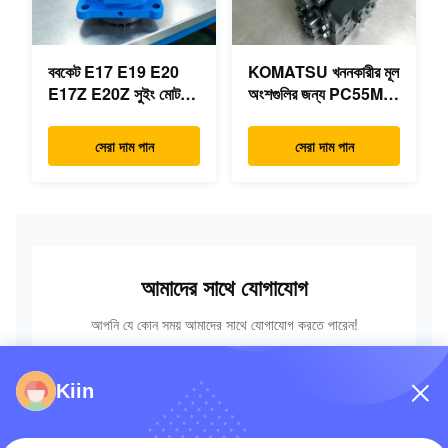
ববকেট E17 E19 E20
KOMATSU খননকারীর মূল
E17Z E20Z সুইং মোটর
অংশগুলির জন্য PC55MR-
রিডাক্টর 7024418
3 হাইড্রোলিক কন্ট্রোল ভালভ
7024419 মিনি
723-18-18200 723-
সেরা দাম পান
সেরা দাম পান
এক্সক্যাভারের জন্য
18-18201 723-18-
18202
আমাদের সাথে যোগাযোগ
আপনি যে কোন সময় আমাদের সাথে যোগাযোগ করতে পারেন!
Kiin