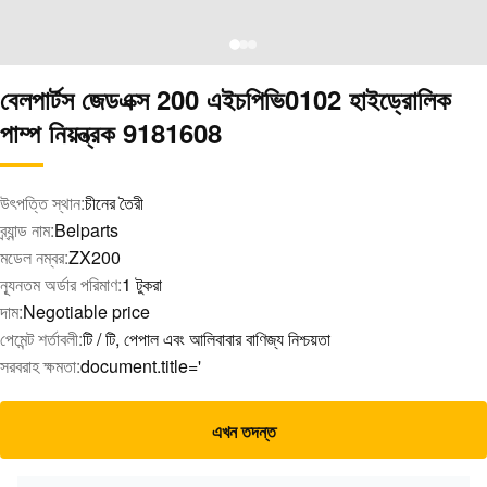
বেলপার্টস জেডএক্স 200 এইচপিভি0102 হাইড্রোলিক
পাম্প নিয়ন্ত্রক 9181608
উৎপত্তি স্থান:
চীনের তৈরী
ব্র্যান্ড নাম:
Belparts
মডেল নম্বর:
ZX200
ন্যূনতম অর্ডার পরিমাণ:
1 টুকরা
দাম:
Negotiable price
পেমেন্ট শর্তাবলী:
টি / টি, পেপাল এবং আলিবাবার বাণিজ্য নিশ্চয়তা
সরবরাহ ক্ষমতা:
document.title='
এখন তদন্ত