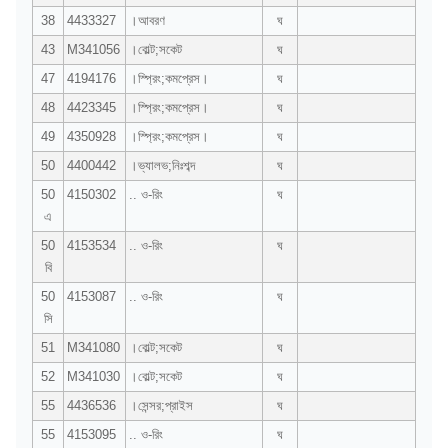
38
4433327
।আবরণ
ঘ
43
M341056
।বোল্ট;সকেট
ঘ
47
4194176
।স্প্রিং;কমপ্রেস।
ঘ
48
4423345
।স্প্রিং;কমপ্রেস।
ঘ
49
4350928
।স্প্রিং;কমপ্রেস।
ঘ
50
4400442
।ভ্যালভ;নিঃশব্দ
ঘ
50
4150302
.. ও-রিং
ঘ
এ
50
4153534
.. ও-রিং
ঘ
বি
50
4153087
.. ও-রিং
ঘ
সি
51
M341080
।বোল্ট;সকেট
ঘ
52
M341030
।বোল্ট;সকেট
ঘ
55
4436536
।সেন্সর;প্রাইস
ঘ
55
4153095
.. ও-রিং
ঘ