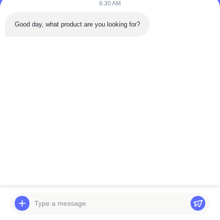
6:30 AM
Good day, what product are you looking for?
পাঠান
বাড়ি
পণ্য
ভিডিও
আমাদের সম্পর্কে
কারখানা ভ্রমণ
মান নিয়ন্ত্রণ
যোগাযোগ করুন
উদ্ধৃতির জন্য আবেদন
খবর
© 2026 BELPARTS MACHINERY LIMITED. All Rights Reserved.