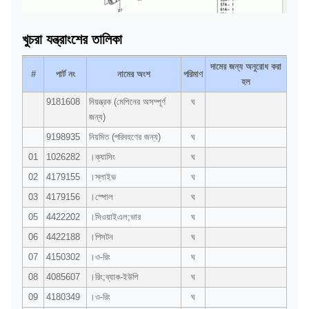
খুচরা যন্ত্রাংশের তালিকা
দামের জন্য অনুরোধ করা
#
পার্ট নং
নামের অংশ
পরিমাণ
হল
9181608
নিয়ন্ত্রক (মেশিনের অসম্পূর্ণ
ঘ
জন্য)
9198935
নিয়মিত (পরিবহণের জন্য)
ঘ
01
1026282
।ক্যাসিং
ঘ
02
4179155
।স্লাইভ
ঘ
03
4179156
।স্পোল
ঘ
05
4422202
।সিওয়াইএল;ভার
ঘ
06
4422188
।পিসটন
ঘ
07
4150302
।ও-রিং
ঘ
08
4085607
।রিং;ব্যাক-ইউপি
ঘ
09
4180349
।ও-রিং
ঘ