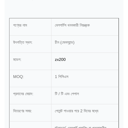
পণ্যের নাম
বেলপার্টস খননকারী নিয়ন্ত্রক
উৎপত্তি স্থল:
চীন (মেনল্যান্ড)
মডেল:
zx200
MOQ:
1 পিসিএস
প্রদানের মেয়াদ:
টি / টি এবং পেপাল
বিতরণের সময়:
পেমেন্ট পাওয়ার পরে 2 দিনের মধ্যে