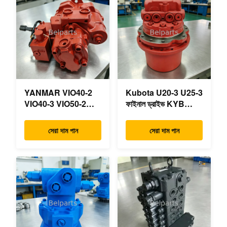
YANMAR VIO40-2
Kubota U20-3 U25-3
VIO40-3 VIO50-2
ফাইনাল ড্রাইভ KYB
VIO50-3 VIO55-2
MAG-18VP-230F
VIO55-3 প্রধান
OEM ভ্রমণ মোটর
সেরা দাম পান
সেরা দাম পান
হাইড্রোলিক পাম্প OEM
B0240-18076
PSVD2-17E B0600-
RB511-61290
16023 B0600-16017
RB559-61290
মিনি এক্সকাভেটর
RC157-78000 মিনি
খননকারীর যন্ত্রাংশের জন্য