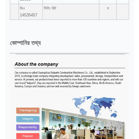
ভিও
সিলিং কিট
ঘ
14535457
কোম্পানির তথ্য