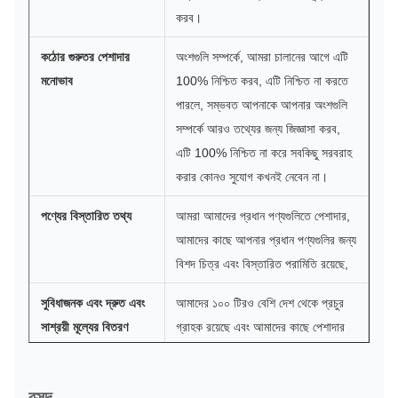
করব।
কঠোর গুরুতর পেশাদার
অংশগুলি সম্পর্কে, আমরা চালানের আগে এটি
মনোভাব
100% নিশ্চিত করব, এটি নিশ্চিত না করতে
পারলে, সম্ভবত আপনাকে আপনার অংশগুলি
সম্পর্কে আরও তথ্যের জন্য জিজ্ঞাসা করব,
এটি 100% নিশ্চিত না করে সবকিছু সরবরাহ
করার কোনও সুযোগ কখনই নেবেন না।
পণ্যের বিস্তারিত তথ্য
আমরা আমাদের প্রধান পণ্যগুলিতে পেশাদার,
আমাদের কাছে আপনার প্রধান পণ্যগুলির জন্য
বিশদ চিত্র এবং বিস্তারিত পরামিতি রয়েছে,
সুবিধাজনক এবং দ্রুত এবং
আমাদের ১০০ টিরও বেশি দেশ থেকে প্রচুর
সাশ্রয়ী মূল্যের বিতরণ
গ্রাহক রয়েছে এবং আমাদের কাছে পেশাদার
শিপিং এজেন্ট রয়েছে, আপনার কাছে অংশগুলি
প্রেরণের জন্য ভাল দামের চালানের উপায়ের
রসদ