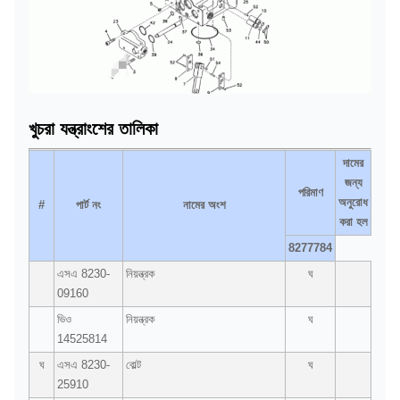
খুচরা যন্ত্রাংশের তালিকা
দামের
জন্য
পরিমাণ
অনুরোধ
#
পার্ট নং
নামের অংশ
করা হল
8277784
এসএ 8230-
নিয়ন্ত্রক
ঘ
09160
ভিও
নিয়ন্ত্রক
ঘ
14525814
ঘ
এসএ 8230-
বোল্ট
ঘ
25910