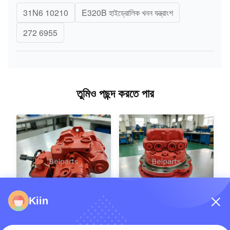
31N6 10210
E320B হাইড্রোলিক খনন যন্ত্রাংশ
272 6955
তুমিও পছন্দ করতে পার
Kiin
YANMAR VIO40-2
Kubota U20-3 U25-3