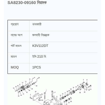
SA8230-09160 নিয়ামক
প্রয়োগ
খননকারী
নামের অংশ
জলবাহী নিয়ন্ত্রক
পার্ট মডেল
K3V112DT
মডেল
ইসি 210 বি
MOQ
1PCS
প্রদানের মেয়াদ
টি / টি, পেপাল ইত্যাদি
বিতরণ
পেমেন্ট পাওয়ার 1 দিন পরে (যদি স্টক থাকে)
জাহাজে
সমুদ্র দিয়ে, বায়ু দ্বারা, এক্সপ্রেস দ্বারা বা প্রয়োজন হিসাবে
প্রেরিত কাজ