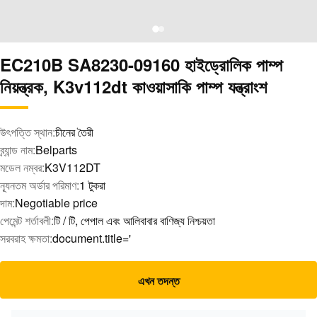
EC210B SA8230-09160 হাইড্রোলিক পাম্প
নিয়ন্ত্রক, K3v112dt কাওয়াসাকি পাম্প যন্ত্রাংশ
উৎপত্তি স্থান:
চীনের তৈরী
ব্র্যান্ড নাম:
Belparts
মডেল নম্বর:
K3V112DT
ন্যূনতম অর্ডার পরিমাণ:
1 টুকরা
দাম:
Negotiable price
পেমেন্ট শর্তাবলী:
টি / টি, পেপাল এবং আলিবাবার বাণিজ্য নিশ্চয়তা
সরবরাহ ক্ষমতা:
document.title='
এখন তদন্ত