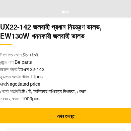
UX22-142 জলবাহী প্রধান নিয়ন্ত্রণ ভালভ,
EW130W খননকারী জলবাহী ভালভ
উৎপত্তি স্থান:
চীনের তৈরী
ব্র্যান্ড নাম:
Belparts
মডেল নম্বর:
ইউএক্স 22-142
ন্যূনতম অর্ডার পরিমাণ:
1pcs
দাম:
Negotiated price
পেমেন্ট শর্তাবলী:
টি / টি, আলিবাবার বাণিজ্যের নিশ্চয়তা, পেপাল
সরবরাহ ক্ষমতা:
1000pcs
এখন তদন্ত