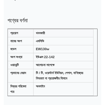
পণ্যের বর্ণনা
প্রয়োগ
খননকারী
নামের অংশ
এমসিভি
মডেল
EW130w
অংশ সংখ্যা
ইউএক্স 22-142
ওয়ারেন্টি
আলোচনা সাপেক্ষে
প্রদানের মেয়াদ
টি / টি, ওয়েস্টার্ন ইউনিয়ন, পেপাল, বাণিজ্যের
নিশ্চয়তা বা প্রয়োজনীয় হিসাবে
বিক্রয় পরিষেবা
অনলাইন
পরে