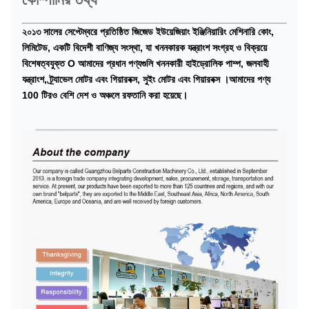
২০১৩ সালের সেপ্টেম্বরে প্রতিষ্ঠিত জিজেড ইউয়েজিয়াং ইঞ্জিনিয়ারিং মেশিনারি কোং,
লিমিটেড, একটি বিদেশী বাণিজ্য সংস্থা, যা খননকারক যন্ত্রাংশ সংগ্রহ ও বিক্রয়ে
বিশেষত্বযুক্ত O আমাদের প্রধান পণ্যগুলি খননকারী হাইড্রোলিক পাম্প, জলবাহী
যন্ত্রাংশ, ট্র্যাভেল মোটর এবং গিয়ারবক্স, সুইং মোটর এবং গিয়ারবক্স ।আমাদের পণ্য
100 টিরও বেশি দেশ ও অঞ্চলে রফতানি করা হয়েছে।