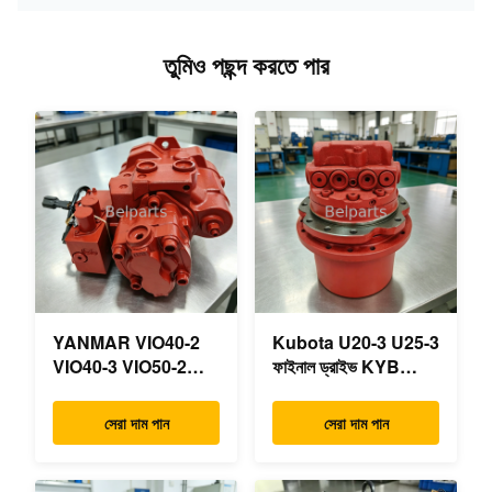
তুমিও পছন্দ করতে পার
YANMAR VIO40-2
Kubota U20-3 U25-3
VIO40-3 VIO50-2
ফাইনাল ড্রাইভ KYB
VIO50-3 VIO55-2
MAG-18VP-230F
VIO55-3 প্রধান
OEM ভ্রমণ মোটর
সেরা দাম পান
সেরা দাম পান
হাইড্রোলিক পাম্প OEM
B0240-18076
PSVD2-17E B0600-
RB511-61290
16023 B0600-16017
RB559-61290