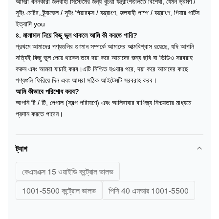
আমরা খননকারী জলবাহী সিস্টেমের জন্য খুচরা যন্ত্রাংশগুলিতে বিশেষী, যেমন ভ্রমণ /
সুইং মোটর, ট্র্যাভেল / সুইং গিয়ারবক্স / যন্ত্রাংশ, জলবাহী পাম্প / যন্ত্রাংশ, গিয়ার পার্টস
ইত্যাদি you
৪. মালামাল নিয়ে কিছু ভুল থাকলে আমি কী করতে পারি?
প্রথমে আমাদের পণ্যগুলির গুণমান সম্পর্কে আমাদের আত্মবিশ্বাস রয়েছে, যদি আপনি
সত্যিই কিছু ভুল পেয়ে থাকেন তবে দয়া করে আমাদের জন্য ছবি বা ভিডিও সরবরাহ
করুন এবং আমরা যাচাই করব।এটি নিশ্চিত হওয়ার পরে, দয়া করে আমাদের কাছে
পণ্যগুলি ফিরিয়ে দিন এবং আমরা সঠিক আইটেমটি সরবরাহ করব।
আমি কীভাবে পরিশোধ করব?
আপনি টি / টি, পেপাল (স্বল্প পরিমাণে) এবং আলিবাবার বাণিজ্য নিশ্চয়তার মাধ্যমে
প্রদান করতে পারেন।
ট্যাগ
কেএমএক্স 15 ওয়াইডি কন্ট্রোল ভালভ
1001-5500 কন্ট্রোল ভালভ
পিসি 40 এমআর 1001-5500