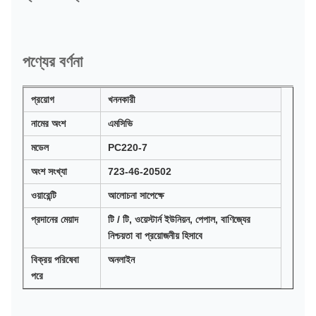
পণ্যের বর্ণনা
প্রয়োগ
খননকারী
নামের অংশ
এমসিভি
মডেল
PC220-7
অংশ সংখ্যা
723-46-20502
ওয়ারেন্টি
আলোচনা সাপেক্ষে
প্রদানের মেয়াদ
টি / টি, ওয়েস্টার্ন ইউনিয়ন, পেপাল, বাণিজ্যের
নিশ্চয়তা বা প্রয়োজনীয় হিসাবে
বিক্রয় পরিষেবা
অনলাইন
পরে