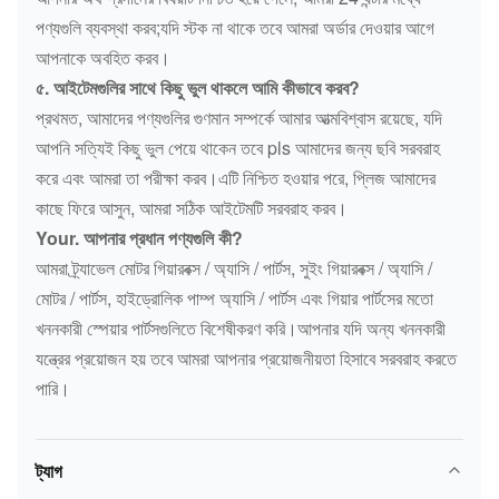
পণ্যগুলি ব্যবস্থা করব;যদি স্টক না থাকে তবে আমরা অর্ডার দেওয়ার আগে
আপনাকে অবহিত করব।
৫. আইটেমগুলির সাথে কিছু ভুল থাকলে আমি কীভাবে করব?
প্রথমত, আমাদের পণ্যগুলির গুণমান সম্পর্কে আমার আত্মবিশ্বাস রয়েছে, যদি
আপনি সত্যিই কিছু ভুল পেয়ে থাকেন তবে pls আমাদের জন্য ছবি সরবরাহ
করে এবং আমরা তা পরীক্ষা করব।এটি নিশ্চিত হওয়ার পরে, প্লিজ আমাদের
কাছে ফিরে আসুন, আমরা সঠিক আইটেমটি সরবরাহ করব।
Your. আপনার প্রধান পণ্যগুলি কী?
আমরা ট্র্যাভেল মোটর গিয়ারবক্স / অ্যাসি / পার্টস, সুইং গিয়ারবক্স / অ্যাসি /
মোটর / পার্টস, হাইড্রোলিক পাম্প অ্যাসি / পার্টস এবং গিয়ার পার্টসের মতো
খননকারী স্পেয়ার পার্টসগুলিতে বিশেষীকরণ করি।আপনার যদি অন্য খননকারী
যন্ত্রের প্রয়োজন হয় তবে আমরা আপনার প্রয়োজনীয়তা হিসাবে সরবরাহ করতে
পারি।
ট্যাগ