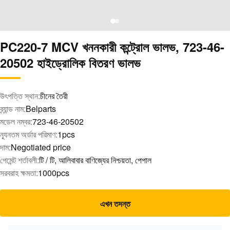
PC220-7 MCV খননকারী কন্ট্রোল ভালভ, 723-46-
20502 হাইড্রোলিক বিতরণ ভালভ
উৎপত্তি স্থান:
চীনের তৈরী
ব্র্যান্ড নাম:
Belparts
মডেল নম্বর:
723-46-20502
ন্যূনতম অর্ডার পরিমাণ:
1pcs
দাম:
Negotiated price
পেমেন্ট শর্তাবলী:
টি / টি, আলিবাবার বাণিজ্যের নিশ্চয়তা, পেপাল
সরবরাহ ক্ষমতা:
1000pcs
এখন তদন্ত