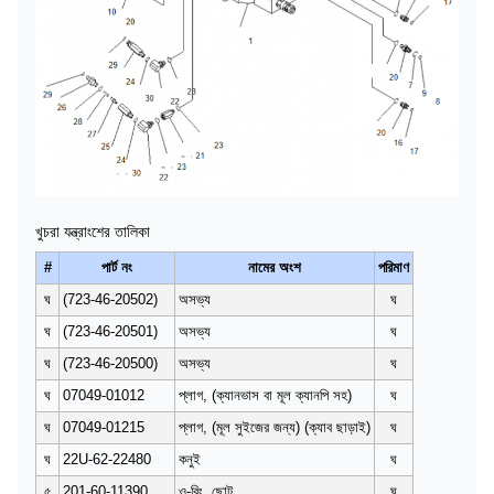
খুচরা যন্ত্রাংশের তালিকা
#
পার্ট নং
নামের অংশ
পরিমাণ
ঘ
(723-46-20502)
অসভ্য
ঘ
ঘ
(723-46-20501)
অসভ্য
ঘ
ঘ
(723-46-20500)
অসভ্য
ঘ
ঘ
07049-01012
প্লাগ, (ক্যানভাস বা মূল ক্যানপি সহ)
ঘ
ঘ
07049-01215
প্লাগ, (মূল সুইজের জন্য) (ক্যাব ছাড়াই)
ঘ
ঘ
22U-62-22480
কনুই
ঘ
৫
201-60-11390
ও-রিং, ছোট
ঘ