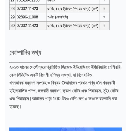
27
701-20-61230
বসন্ত
ঘ
28
07002-11423
ও-রিং, (২ য় ট্রাভেল স্পিডের জন্য) (ওপি)
ঘ
29
02896-11008
ও-রিং (কেআইটি)
ঘ
30
07002-11423
ও-রিং, (২ য় ট্রাভেল স্পিডের জন্য) (ওপি)
ঘ
কোম্পানির তথ্য
২০১৩ সালের সেপ্টেম্বরে প্রতিষ্ঠিত জিজেড ইউয়েজিয়াং ইঞ্জিনিয়ারিং মেশিনারি
কোং লিমিটেড একটি বিদেশী বাণিজ্য সংস্থা, যা বিশেষায়িত
খননকারক যন্ত্রাংশ সংগ্রহ ও বিক্রয় Oআমাদের প্রধান পণ্য হ'ল খননকারী
হাইড্রোলিক পাম্প, জলবাহী যন্ত্রাংশ, ভ্রমণ মোটর এবং গিয়ারবক্স, সুইং মোটর
এবং গিয়ারবক্স।আমাদের পণ্য 100 টিরও বেশি দেশ ও অঞ্চলে রফতানি করা
হয়েছে।