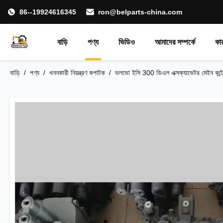
86--19924616345
ron@belparts-china.com
বাড়ি
পণ্য
ভিডিও
আমাদের সম্পর্কে
কা
বাড়ি
/
পণ্য
/
খননকারী নিয়ন্ত্রণ কপাটক
/
ভলভো ইসি 300 ডিএল এক্সক্যাভেটর মেইন 