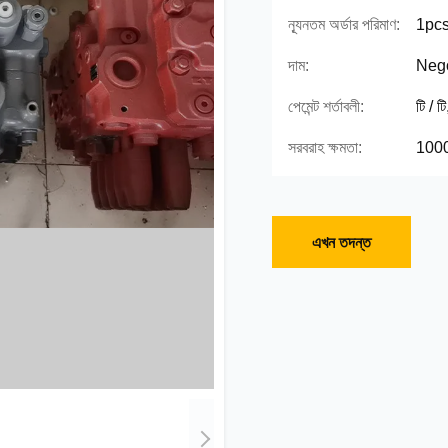
ন্যূনতম অর্ডার পরিমাণ:
1pc
দাম:
Nego
পেমেন্ট শর্তাবলী:
টি / ট
সরবরাহ ক্ষমতা:
100
এখন তদন্ত