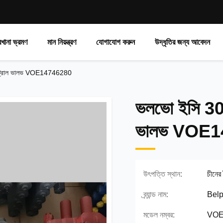
রখানা ভ্রমণ
মান নিয়ন্ত্রণ
যোগাযোগ করুন
উদ্ধৃতির জন্য আবেদন
কন্ট্রোল ভালভ VOE14746280
ভলভো ইসি 300 
ভালভ VOE1
উৎপত্তি স্থান:
চীনের
ব্র্যান্ড নাম:
Belp
মডেল নম্বর:
VOE