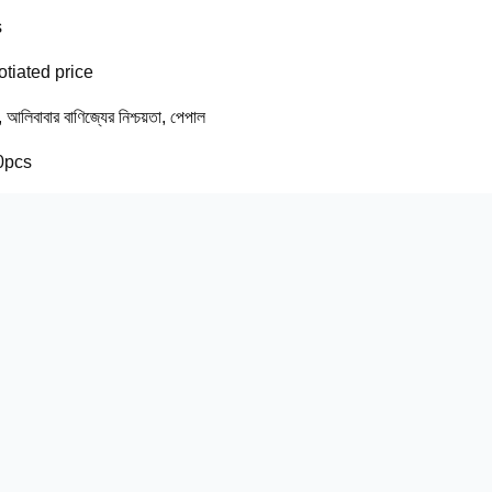
s
tiated price
ি, আলিবাবার বাণিজ্যের নিশ্চয়তা, পেপাল
0pcs