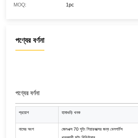
MOQ:
1pc
পণ্যের বর্ণনা
পণ্যের বর্ণনা
প্রয়োগ
হামাগুড়ি খনক
নামের অংশ
জেলএক্স 70 সুইং গিয়ারবক্সের জন্য বেলপার্টস
খননকারী সুইং রিডিউসার