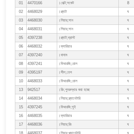
01
4470166
।বোল্ট;সকেট
8
02
4468029
।প্ল্যাট
ঘ
03
4468030
।গিয়ার;সান
ঘ
04
4468031
।গিয়ার;সান
ঘ
05
4397238
।প্ল্যাট;থ্রাস্ট
ঘ
06
4468032
।ক্যারিয়ার
ঘ
07
4397240
।বাদাম
ঘ
08
4397241
।বিআরজি;রোল
ঘ
09
4395197
।সীল;তেল
ঘ
10
4468033
।বিআরজি;রোল
ঘ
13
942517
।রিং;পুনরুদ্ধার করা হচ্ছে
ঘ
14
4468034
।গিয়ার;প্ল্যানেটারি
ঘ
15
4397245
।বিআরজি;সুই
ঘ
16
4468035
।ক্যারিয়ার
ঘ
17
4468036
।গিয়ার;রিং
ঘ
18
4468037
।গিয়ার;প্ল্যানেটারি
ঘ