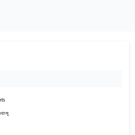
rts
গুয়াংজু