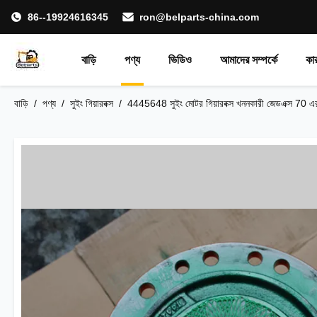
86--19924616345
ron@belparts-china.com
বাড়ি
পণ্য
ভিডিও
আমাদের সম্পর্কে
কা
বাড়ি
/
পণ্য
/
সুইং গিয়ারবক্স
/
4445648 সুইং মোটর গিয়ারবক্স খননকারী জেডএক্স 70 এর