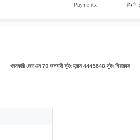
Payments:
টি / টি,
খননকারী জেডএক্স 70 জলবাহী সুইং হ্রাস 4445648 সুইং গিয়ারবক্স