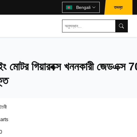
তদন্ত
Bengali
মোটর গিয়ারবক্স খননকারী জেডএক্স 7
্ত
 তৈরী
arts
0