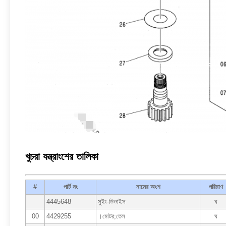
খুচরা যন্ত্রাংশের তালিকা
#
পার্ট নং
নামের অংশ
পরিমাণ
4445648
সুইং-ডিভাইস
ঘ
00
4429255
।মোটর;তেল
ঘ