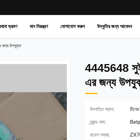
রখানা ভ্রমণ
মান নিয়ন্ত্রণ
যোগাযোগ করুন
উদ্ধৃতির জন্য আবেদন
 জন্য উপযুক্ত
4445648 সুইং 
এর জন্য উপযুক
উৎপত্তি স্থান:
চীনের
ব্র্যান্ড নাম:
Belp
মডেল নম্বর:
ZX7