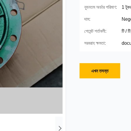
ন্যূনতম অর্ডার পরিমাণ:
1 টুকর
দাম:
Nego
পেমেন্ট শর্তাবলী:
টি / ট
সরবরাহ ক্ষমতা:
docu
এখন তদন্ত