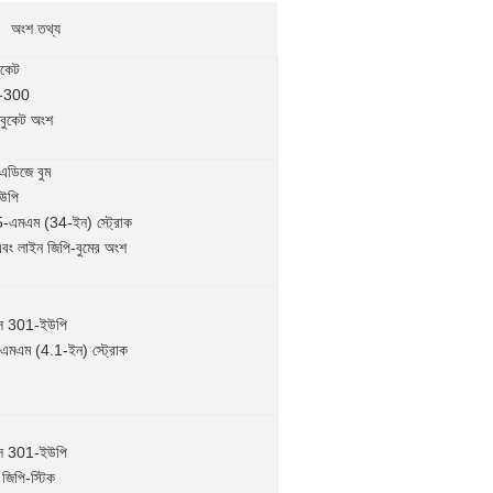
অংশ তথ্য
ুকেট
1-300
বুকেট অংশ
এডিজে বুম
ইউপি
-এমএম (34-ইন) স্ট্রোক
ং লাইন জিপি-বুমের অংশ
স 301-ইউপি
এমএম (4.1-ইন) স্ট্রোক
স 301-ইউপি
জিপি-স্টিক