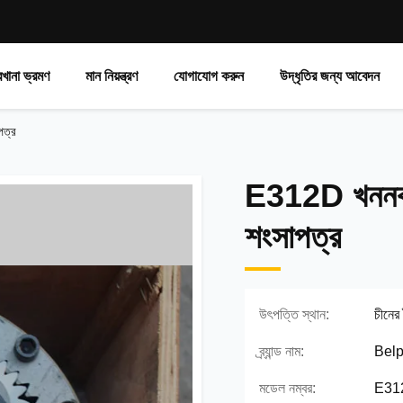
রখানা ভ্রমণ
মান নিয়ন্ত্রণ
যোগাযোগ করুন
উদ্ধৃতির জন্য আবেদন
পত্র
E312D খননকার
শংসাপত্র
উৎপত্তি স্থান:
চীনের
ব্র্যান্ড নাম:
Belp
মডেল নম্বর:
E31