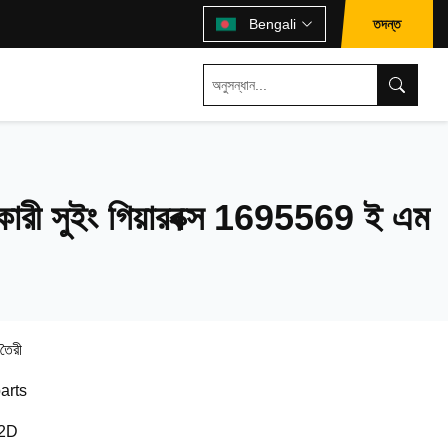
তদন্ত
Bengali
ী সুইং গিয়ারবক্স 1695569 ই এম
 তৈরী
arts
2D