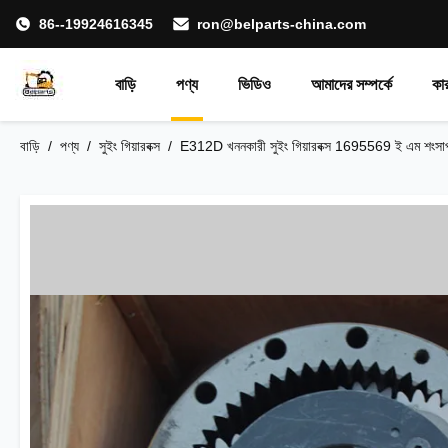
86--19924616345
ron@belparts-china.com
বাড়ি
পণ্য
ভিডিও
আমাদের সম্পর্কে
কা
বাড়ি
/
পণ্য
/
সুইং গিয়ারবক্স
/
E312D খননকারী সুইং গিয়ারবক্স 1695569 ই এম শংসা