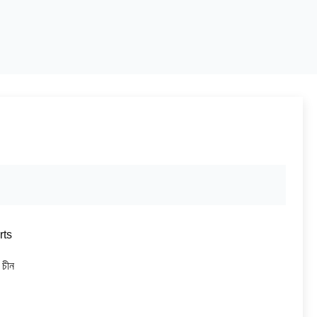
rts
, চীন