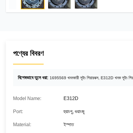
পণ্যের বিবরণ
বিশেষভাবে তুলে ধরা:
,
1695569 খননকারী সুইং গিয়ারবক্স
E312D খনক সুইং গিয়া
Model Name:
E312D
Port:
হুয়াংপু, গুয়াংজু
Material:
ইস্পাত