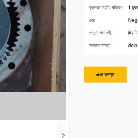
ন্যূনতম অর্ডার পরিমাণ:
1 টুকর
দাম:
Nego
পেমেন্ট শর্তাবলী:
টি / ট
সরবরাহ ক্ষমতা:
docu
এখন তদন্ত