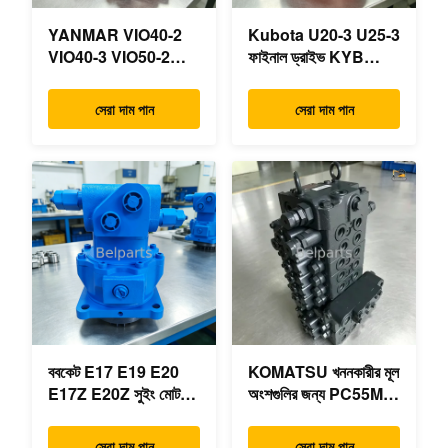
YANMAR VIO40-2
Kubota U20-3 U25-3
VIO40-3 VIO50-2
ফাইনাল ড্রাইভ KYB
VIO50-3 VIO55-2
MAG-18VP-230F
VIO55-3 প্রধান
OEM ভ্রমণ মোটর
সেরা দাম পান
সেরা দাম পান
হাইড্রোলিক পাম্প OEM
B0240-18076
PSVD2-17E B0600-
RB511-61290
16023 B0600-16017
RB559-61290
মিনি এক্সকাভেটর
RC157-78000 মিনি
খননকারীর যন্ত্রাংশের জন্য
ববকেট E17 E19 E20
KOMATSU খননকারীর মূল
E17Z E20Z সুইং মোটর
অংশগুলির জন্য PC55MR-
রিডাক্টর 7024418
3 হাইড্রোলিক কন্ট্রোল ভালভ
7024419 মিনি
723-18-18200 723-
সেরা দাম পান
সেরা দাম পান