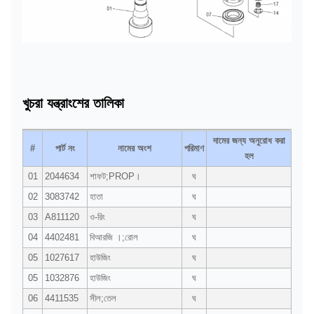
খুচরা যন্ত্রাংশের তালিকা
দামের জন্য অনুরোধ করা
#
পার্ট নং
নামের অংশ
পরিমাণ
হল
01
2044634
শাফট;PROP।
ঘ
02
3083742
হাতা
ঘ
03
A811120
ও-রিং
ঘ
04
4402481
বিআরজি ।;রোল
ঘ
05
1027617
হাউজিং
ঘ
05
1032876
হাউজিং
ঘ
06
4411535
সীল;তেল
ঘ