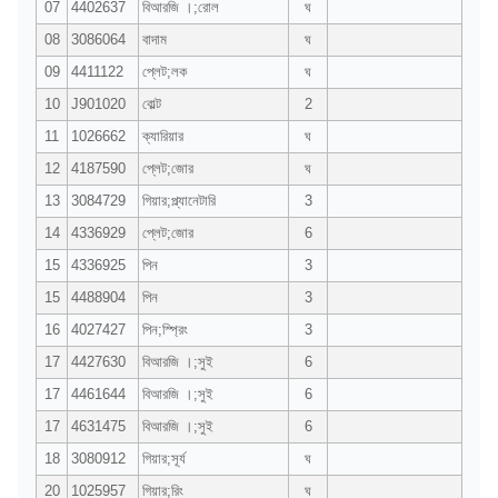
07
4402637
বিআরজি ।;রোল
ঘ
08
3086064
বাদাম
ঘ
09
4411122
প্লেট;লক
ঘ
10
J901020
বোল্ট
2
11
1026662
ক্যারিয়ার
ঘ
12
4187590
প্লেট;জোর
ঘ
13
3084729
গিয়ার;প্ল্যানেটারি
3
14
4336929
প্লেট;জোর
6
15
4336925
পিন
3
15
4488904
পিন
3
16
4027427
পিন;স্প্রিং
3
17
4427630
বিআরজি ।;সুই
6
17
4461644
বিআরজি ।;সুই
6
17
4631475
বিআরজি ।;সুই
6
18
3080912
গিয়ার;সূর্য
ঘ
20
1025957
গিয়ার;রিং
ঘ