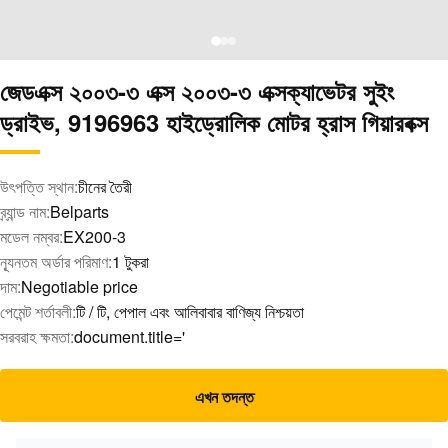
জেডএক্স ২০০৩-৩ এক্স ২০০৩-৩ এক্সক্যাভেটর সুইং
ড্রাইভ, 9196963 হাইড্রোলিক মোটর হ্রাস গিয়ারবক্স
উৎপত্তি স্থান:
চীনের তৈরী
ব্র্যান্ড নাম:
Belparts
মডেল নম্বর:
EX200-3
ন্যূনতম অর্ডার পরিমাণ:
1 টুকরা
দাম:
Negotiable price
পেমেন্ট শর্তাবলী:
টি / টি, পেপাল এবং আলিবাবার বাণিজ্য নিশ্চয়তা
সরবরাহ ক্ষমতা:
document.title='
এখন তদন্ত