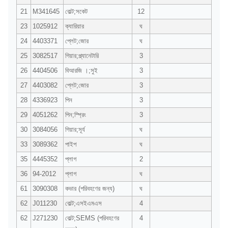
21
M341645
বোল্ট;সকেট
12
23
1025912
ক্যারিয়ার
ঘ
24
4403371
প্লেট;জোর
ঘ
25
3082517
গিয়ার;প্ল্যানেটারি
3
26
4404506
বিআরজি ।;সুই
3
27
4403082
প্লেট;জোর
3
28
4336923
পিন
3
29
4051262
পিন;স্প্রিং
3
30
3084056
গিয়ার;সূর্য
ঘ
33
3089362
পাইপ
ঘ
35
4445352
প্লাগ
2
36
94-2012
প্লাগ
ঘ
61
3090308
কভার (পরিবহণের জন্য)
ঘ
62
J011230
বোল্ট;এসইএমএস
4
62
J271230
বোল্ট;SEMS (পরিবহণের
4