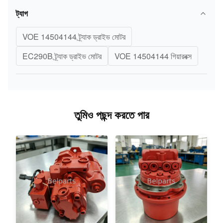
ট্যাগ
VOE 14504144 ট্র্যাক ড্রাইভ মোটর
EC290B ট্র্যাক ড্রাইভ মোটর
VOE 14504144 গিয়ারবক্স
তুমিও পছন্দ করতে পার