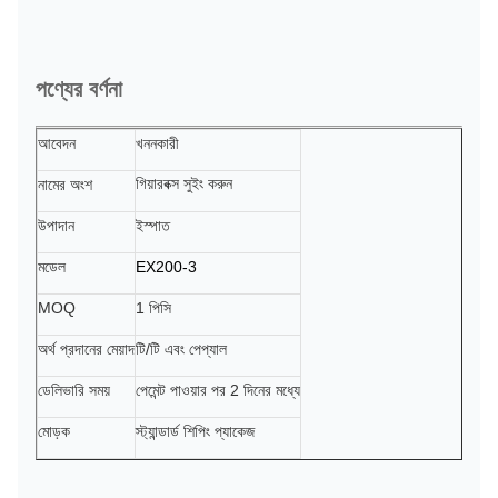
পণ্যের বর্ণনা
আবেদন
খননকারী
গিয়ারবক্স সুইং করুন
নামের অংশ
উপাদান
ইস্পাত
মডেল
EX200-3
MOQ
1 পিসি
অর্থ প্রদানের মেয়াদ
টি/টি এবং পেপ্যাল
ডেলিভারি সময়
পেমেন্ট পাওয়ার পর 2 দিনের মধ্যে
মোড়ক
স্ট্যান্ডার্ড শিপিং প্যাকেজ