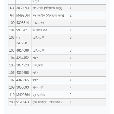
জন্য)
63
3053093
নাম-প্লেট (পরিবহণের জন্য)
ঘ
64
M492564
স্ক্রু;ড্রাইভ (পরিবহণের জন্য)
2
100
4398514
মোটর;তেল
ঘ
101
991342
রিং;বজায় রাখা
ঘ
103
এম
বোল্ট;সকেট
8
341228
103
4614096
বোল্ট;সকেট
8
104
4264452
পাইপ
ঘ
105
3074223
গেজ;স্তর
ঘ
106
4332658
পাইপ
ঘ
107
4343365
ক্যাপ
ঘ
109
3053093
নাম-প্লেট
ঘ
110
M492564
স্ক্রু;ড্রাইভ
2
200
9196963
সুইং ডিভাইস (মোটর ছাড়া)
ঘ