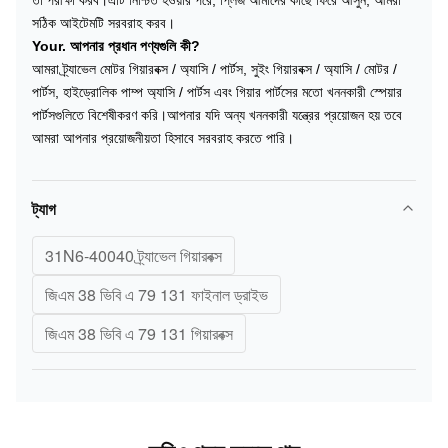
সঠিক আইটেমটি সরবরাহ করব।
Your. আপনার প্রধান পণ্যগুলি কী?
আমরা ট্র্যাভেল মোটর গিয়ারবক্স / অ্যাসি / পার্টস, সুইং গিয়ারবক্স / অ্যাসি / মোটর /
পার্টস, হাইড্রোলিক পাম্প অ্যাসি / পার্টস এবং গিয়ার পার্টসের মতো খননকারী স্পেয়ার
পার্টসগুলিতে বিশেষীকরণ করি।আপনার যদি অন্য খননকারী যন্ত্রের প্রয়োজন হয় তবে
আমরা আপনার প্রয়োজনীয়তা হিসাবে সরবরাহ করতে পারি।
ট্যাগ
31N6-40040 ট্র্যাভেল গিয়ারবক্স
জিএম 38 ভিবি এ 79 131 ফাইনাল ড্রাইভ
জিএম 38 ভিবি এ 79 131 গিয়ারবক্স