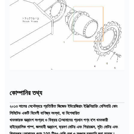
কোম্পানির তথ্য
২০১৩ সালের সেপ্টেম্বরে প্রতিষ্ঠিত জিজেড ইউয়েজিয়াং ইঞ্জিনিয়ারিং মেশিনারি কোং
লিমিটেড একটি বিদেশী বাণিজ্য সংস্থা, যা বিশেষায়িত
খননকারক যন্ত্রাংশ সংগ্রহ ও বিক্রয় Oআমাদের প্রধান পণ্য হ'ল খননকারী
হাইড্রোলিক পাম্প, জলবাহী যন্ত্রাংশ, ভ্রমণ মোটর এবং গিয়ারবক্স, সুইং মোটর এবং
গিয়ারবক্স।আমাদের পণ্য 100 টিরও বেশি দেশ ও অঞ্চলে রফতানি করা হয়েছে।