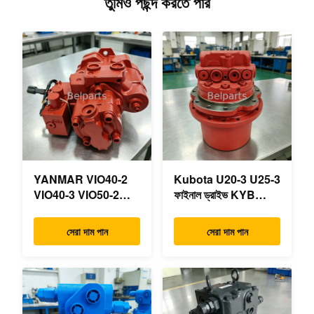
তুমিও পছন্দ করতে পার
YANMAR VIO40-2
Kubota U20-3 U25-3
VIO40-3 VIO50-2
ফাইনাল ড্রাইভ KYB
VIO50-3 VIO55-2
MAG-18VP-230F
VIO55-3 প্রধান
OEM ভ্রমণ মোটর
সেরা দাম পান
সেরা দাম পান
হাইড্রোলিক পাম্প OEM
B0240-18076
PSVD2-17E B0600-
RB511-61290
16023 B0600-16017
RB559-61290
মিনি এক্সকাভেটর
RC157-78000 মিনি
খননকারীর যন্ত্রাংশের জন্য