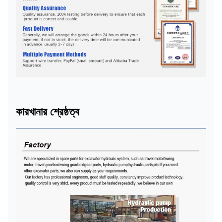
কারখানার শ্রেষ্ঠত্ব