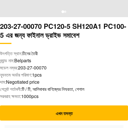
203-27-00070 PC120-5 SH120A1 PC100-
5 এর জন্য ফাইনাল ড্রাইভ সমাবেশ
উৎপত্তি স্থান:
চীনের তৈরী
ব্র্যান্ড নাম:
Belparts
মডেল নম্বর:
203-27-00070
ন্যূনতম অর্ডার পরিমাণ:
1pcs
দাম:
Negotiated price
পেমেন্ট শর্তাবলী:
টি / টি, আলিবাবার বাণিজ্যের নিশ্চয়তা, পেপাল
সরবরাহ ক্ষমতা:
1000pcs
এখন তদন্ত