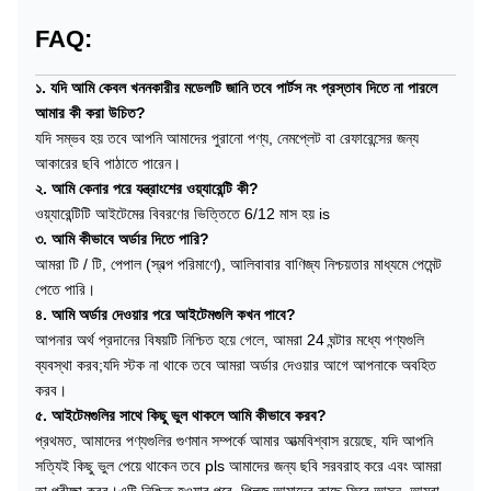
FAQ:
১. যদি আমি কেবল খননকারীর মডেলটি জানি তবে পার্টস নং প্রস্তাব দিতে না পারলে
আমার কী করা উচিত?
যদি সম্ভব হয় তবে আপনি আমাদের পুরানো পণ্য, নেমপ্লেট বা রেফারেন্সের জন্য
আকারের ছবি পাঠাতে পারেন।
২. আমি কেনার পরে যন্ত্রাংশের ওয়্যারেন্টি কী?
ওয়্যারেন্টিটি আইটেমের বিবরণের ভিত্তিতে 6/12 মাস হয় is
৩. আমি কীভাবে অর্ডার দিতে পারি?
আমরা টি / টি, পেপাল (স্বল্প পরিমাণে), আলিবাবার বাণিজ্য নিশ্চয়তার মাধ্যমে পেমেন্ট
পেতে পারি।
৪. আমি অর্ডার দেওয়ার পরে আইটেমগুলি কখন পাবে?
আপনার অর্থ প্রদানের বিষয়টি নিশ্চিত হয়ে গেলে, আমরা 24 ঘন্টার মধ্যে পণ্যগুলি
ব্যবস্থা করব;যদি স্টক না থাকে তবে আমরা অর্ডার দেওয়ার আগে আপনাকে অবহিত
করব।
৫. আইটেমগুলির সাথে কিছু ভুল থাকলে আমি কীভাবে করব?
প্রথমত, আমাদের পণ্যগুলির গুণমান সম্পর্কে আমার আত্মবিশ্বাস রয়েছে, যদি আপনি
সত্যিই কিছু ভুল পেয়ে থাকেন তবে pls আমাদের জন্য ছবি সরবরাহ করে এবং আমরা
তা পরীক্ষা করব।এটি নিশ্চিত হওয়ার পরে, প্লিজ আমাদের কাছে ফিরে আসুন, আমরা