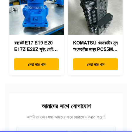
ববকেট E17 E19 E20
KOMATSU খননকারীর মূল
E17Z E20Z সুইং মোটর
অংশগুলির জন্য PC55MR-
রিডাক্টর 7024418
3 হাইড্রোলিক কন্ট্রোল ভালভ
7024419 মিনি
723-18-18200 723-
সেরা দাম পান
সেরা দাম পান
এক্সক্যাভারের জন্য
18-18201 723-18-
18202
আমাদের সাথে যোগাযোগ
আপনি যে কোন সময় আমাদের সাথে যোগাযোগ করতে পারেন!