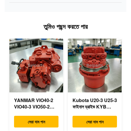
তুমিও পছন্দ করতে পার
YANMAR VIO40-2
Kubota U20-3 U25-3
VIO40-3 VIO50-2
ফাইনাল ড্রাইভ KYB
VIO50-3 VIO55-2
MAG-18VP-230F
VIO55-3 প্রধান
OEM ভ্রমণ মোটর
সেরা দাম পান
সেরা দাম পান
হাইড্রোলিক পাম্প OEM
B0240-18076