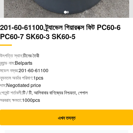
201-60-61100 ট্র্যাভেল গিয়ারবক্স ফিট PC60-6
PC60-7 SK60-3 SK60-5
উৎপত্তি স্থান:
চীনের তৈরী
ব্র্যান্ড নাম:
Belparts
মডেল নম্বর:
201-60-61100
ন্যূনতম অর্ডার পরিমাণ:
1pcs
দাম:
Negotiated price
পেমেন্ট শর্তাবলী:
টি / টি, আলিবাবার বাণিজ্যের নিশ্চয়তা, পেপাল
সরবরাহ ক্ষমতা:
1000pcs
এখন তদন্ত