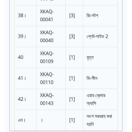
XKAQ-
38।
[3]
রিং-স্টপ
00041
XKAQ-
39।
[3]
প্লেট-সাইড 2
00040
XKAQ-
40
[1]
বৃত্ত
00109
XKAQ-
41।
[1]
ভি-সীল
00110
XKAQ-
এয়ার ব্রেথার
42।
[1]
00143
অ্যাসি
অংশ সরবরাহ করা
এন।
।
[1]
হয়নি