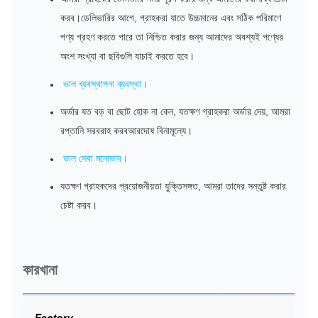
করব।ডেলিভারির আগে, গ্রাহকরা যাতে উচ্চমানের এবং সঠিক পরিমাণে
পণ্য গ্রহণ করতে পারে তা নিশ্চিত করার জন্য আমাদের অবশ্যই পণ্যের
অংশ সংখ্যা বা ছবিগুলি যাচাই করতে হবে।
ভাল ব্যবস্থাপনা ব্যবস্থা।
অর্ডার যত বড় বা ছোট হোক না কেন, যতক্ষণ গ্রাহকরা অর্ডার দেয়, আমরা
রপ্তানি সরবরাহ করব
আর
দোষ বিনামূল্যে।
ভাল সেবা মনোভাব।
যতক্ষণ গ্রাহকদের প্রয়োজনীয়তা যুক্তিসঙ্গত, আমরা তাদের সন্তুষ্ট করার
চেষ্টা করব।
কারখানা