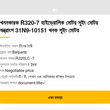
খননকারক R320-7 হাইড্রোলিক মোটর সুইং মোটর
যন্ত্রাংশ 31N9-10151 খনক সুইং মোটর
উৎপত্তি স্থান:
চীনের তৈরী
ব্র্যান্ড নাম:
Belparts
মডেল নম্বর:
R320LC -7
ন্যূনতম অর্ডার পরিমাণ:
1 টুকরা
দাম:
Negotiable price
পেমেন্ট শর্তাবলী:
টি / টি, পেপাল এবং আলিবাবার বাণিজ্য নিশ্চয়তা
সরবরাহ ক্ষমতা:
document.title='
এখন তদন্ত