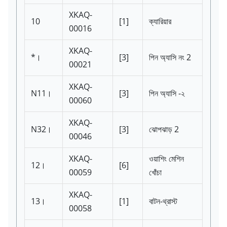
XKAQ-
10
[1]
ক্যারিয়ার
00016
XKAQ-
*।
[3]
পিন অ্যাসি নং 2
00021
XKAQ-
N11।
[3]
পিন অ্যাসি -২
00060
XKAQ-
N32।
[3]
ঝোপঝাড় 2
00046
XKAQ-
ওয়াশিং মেশিন
12।
[6]
00059
খোঁচা
XKAQ-
13।
[1]
বাটন-থ্রাস্ট
00058