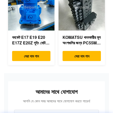
ববকেট E17 E19 E20
KOMATSU খননকারীর মূল
E17Z E20Z সুইং মোটর
অংশগুলির জন্য PC55MR-
রিডাক্টর 7024418
3 হাইড্রোলিক কন্ট্রোল ভালভ
7024419 মিনি
723-18-18200 723-
সেরা দাম পান
সেরা দাম পান
এক্সক্যাভারের জন্য
18-18201 723-18-
18202
আমাদের সাথে যোগাযোগ
আপনি যে কোন সময় আমাদের সাথে যোগাযোগ করতে পারেন!