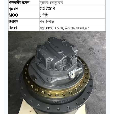
খননকারীর মডেল
ক্রলার এক্সক্যাভার
প্রয়োগ
CX700B
MOQ
১ পিসি
উপাদান
খাদ ইস্পাত
বিতরণ
সমুদ্রপথে, বাতাসে, এক্সপ্রেসের মাধ্যমে
প্যাকেজ
স্ট্যান্ডার্ড শিপিং প্যাকেট