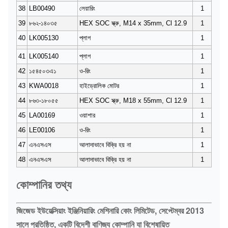
38
LB00490
লেয়ারিং
1
39
৮৬২-১৪০৩৫
HEX SOC স্ক্রু, M14 x 35mm, Cl 12.9
1
40
LK005130
প্লাগ
1
41
LK005140
প্লাগ
1
42
১৫৪৫০৩এ১
ও-রিং
1
43
KWA0018
হাইড্রোলিক মোটর
1
44
৮৬৩-১৮০৫৫
HEX SOC স্ক্রু, M18 x 55mm, Cl 12.9
1
45
LA00169
ওয়াশার
1
46
LE00106
ও-রিং
1
47
এনএসএস
আলাদাভাবে বিক্রি হয় না
1
48
এনএসএস
আলাদাভাবে বিক্রি হয় না
1
কোম্পানির তথ্য
জিজেড ইউয়েক্সিয়াং ইঞ্জিনিয়ারিং মেশিনারি কোং লিমিটেড, সেপ্টেম্বর 2013
সালে প্রতিষ্ঠিত, একটি বিদেশী বাণিজ্য কোম্পানি যা বিশেষায়িত