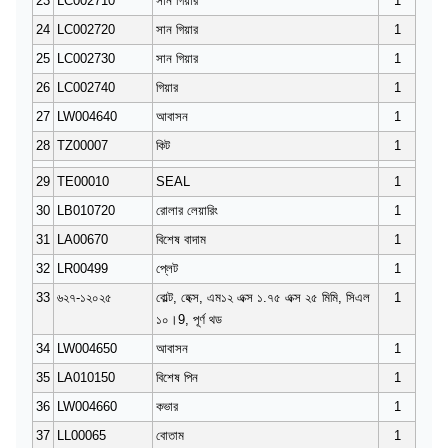
23
LC002710
সান গিয়ার
1
24
LC002720
সান গিয়ার
1
25
LC002730
সান গিয়ার
1
26
LC002740
গিয়ার
1
27
LW004640
আবাসন
1
28
TZ00007
কিট
1
29
TE00010
SEAL
1
30
LB010720
রোলার লেয়ারিং
1
31
LA00670
বিশেষ বাদাম
1
32
LR00499
প্লেট
1
33
৬২৭-১২০২৫
বোল্ট, হেক্স, এম১২ এক্স ১.৭৫ এক্স ২৫ মিমি, সিএল
1
১০।9, পূর্ণ থড
34
LW004650
আবাসন
1
35
LA010150
বিশেষ পিন
1
36
LW004660
কভার
1
37
LL00065
বোতাম
1