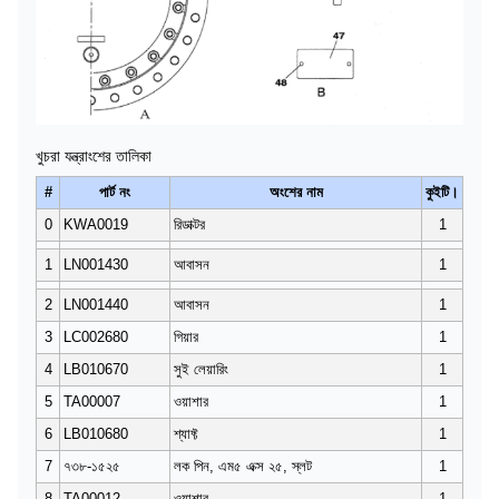
খুচরা যন্ত্রাংশের তালিকা
#
পার্ট নং
অংশের নাম
কুইটি।
0
KWA0019
রিডাক্টর
1
1
LN001430
আবাসন
1
2
LN001440
আবাসন
1
3
LC002680
গিয়ার
1
4
LB010670
সুই লেয়ারিং
1
5
TA00007
ওয়াশার
1
6
LB010680
শ্যাফ্ট
1
7
৭৩৮-১৫২৫
লক পিন, এম৫ এক্স ২৫, স্লট
1
8
TA00012
ওয়াশার
1