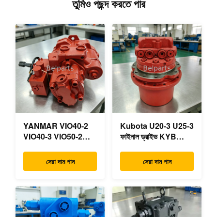
তুমিও পছন্দ করতে পার
YANMAR VIO40-2
Kubota U20-3 U25-3
VIO40-3 VIO50-2
ফাইনাল ড্রাইভ KYB
VIO50-3 VIO55-2
MAG-18VP-230F
VIO55-3 প্রধান
OEM ভ্রমণ মোটর
সেরা দাম পান
সেরা দাম পান
হাইড্রোলিক পাম্প OEM
B0240-18076
PSVD2-17E B0600-
RB511-61290
16023 B0600-16017
RB559-61290
মিনি এক্সকাভেটর
RC157-78000 মিনি
খননকারীর যন্ত্রাংশের জন্য