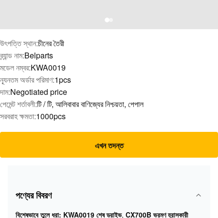
উৎপত্তি স্থান:
চীনের তৈরী
ব্র্যান্ড নাম:
Belparts
মডেল নম্বর:
KWA0019
ন্যূনতম অর্ডার পরিমাণ:
1pcs
দাম:
Negotiated price
পেমেন্ট শর্তাবলী:
টি / টি, আলিবাবার বাণিজ্যের নিশ্চয়তা, পেপাল
সরবরাহ ক্ষমতা:
1000pcs
এখন তদন্ত
পণ্যের বিবরণ
বিশেষভাবে তুলে ধরা:
KWA0019 শেষ ড্রাইভ
,
CX700B ভ্রমণ হ্রাসকারী