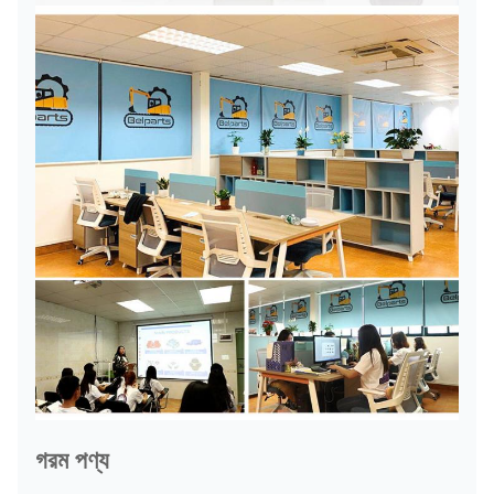
গরম পণ্য