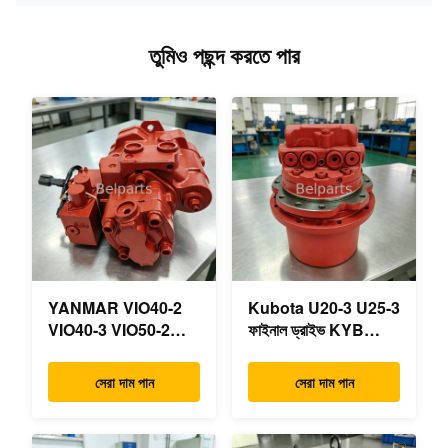
তুমিও পছন্দ করতে পার
YANMAR VIO40-2
Kubota U20-3 U25-3
VIO40-3 VIO50-2
ফাইনাল ড্রাইভ KYB
VIO50-3 VIO55-2
MAG-18VP-230F
VIO55-3 প্রধান
OEM ভ্রমণ মোটর
সেরা দাম পান
সেরা দাম পান
হাইড্রোলিক পাম্প OEM
B0240-18076
PSVD2-17E B0600-
RB511-61290
16023 B0600-16017
RB559-61290