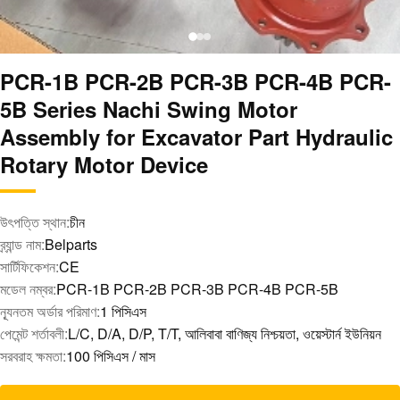
PCR-1B PCR-2B PCR-3B PCR-4B PCR-
5B Series Nachi Swing Motor
Assembly for Excavator Part Hydraulic
Rotary Motor Device
উৎপত্তি স্থান:
চীন
ব্র্যান্ড নাম:
Belparts
সার্টিফিকেশন:
CE
মডেল নম্বর:
PCR-1B PCR-2B PCR-3B PCR-4B PCR-5B
ন্যূনতম অর্ডার পরিমাণ:
1 পিসিএস
পেমেন্ট শর্তাবলী:
L/C, D/A, D/P, T/T, আলিবাবা বাণিজ্য নিশ্চয়তা, ওয়েস্টার্ন ইউনিয়ন
সরবরাহ ক্ষমতা:
100 পিসিএস / মাস