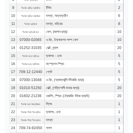
9
৭০৯-১৪১-১৫৪০
টিউব
2
10
৭০৯-১৪১-১৫৬০
বসন্ত, অভ্যন্তরীণ
6
11
৭০৯-১৫৫০
বসন্ত, বাইরের
8
12
৭০৯-১৫১৫২০
কেস, (জাপান ছাড়া)
10
13
07000-02065
ও-রিং, ইনজেকশন পাম্প কেস
10
14
01252-31035
বোল্ট, স্ন্যাপ
20
15
৭০৯-১২-১৪১১
ভ্যালভ - চেক
5
16
৭০৯-১২-১৪৩০
কম্প্রেশন স্প্রিং
5
17
709-12-12440
প্লেট
5
18
07000-13048
ও-রিং, (অ্যামার্জেন্সি স্টিয়ারিং ছাড়া)
5
19
01010-51250
বোল্ট, (শক্তিশালী কভার জন্য)
20
20
01602-21236
ওয়াশিং, স্প্রিং (ট্রোয়ারিং উইঞ্চ ছাড়াই)
20
21
৭০৯-১০-৯১৩৬০
স্লিভ
1
22
৭০৬-৭৩-৭০১৪০
ভ্যালভ, চেক
1
23
৭০৬-৭৩-৭০১৫০
বসন্ত
1
24
709-74-92450
প্লাগ
1