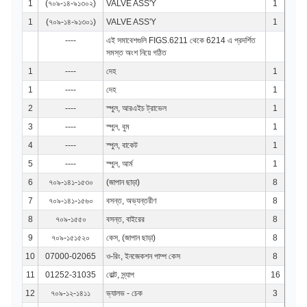
1
(৭০৯-১৪-৯১৩০২)
VALVE ASS'Y
1
1
(৭০৯-১৪-৯১৩০১)
VALVE ASS'Y
1
----
এই সমাবেশগুলি FIGS.6211 থেকে 6214 এ প্রদর্শিত
সমস্ত অংশ নিয়ে গঠিত
1
----
দেহ
1
1
----
দেহ
1
2
----
স্পুল, আরএইচ ট্রাভেল
1
3
----
স্পুল, বুম
1
4
----
স্পুল, বাকেট
1
5
----
স্পুল, আর্ম
1
6
৭০৯-১৪১-১৫৩০
(জাপান ছাড়া)
8
7
৭০৯-১৪১-১৫৬০
বসন্ত, অভ্যন্তরীণ
8
8
৭০৯-১৫৫০
বসন্ত, বাইরের
8
9
৭০৯-১৫১৫২০
কেস, (জাপান ছাড়া)
8
10
07000-02065
ও-রিং, ইনজেকশন পাম্প কেস
8
11
01252-31035
বোল্ট, স্ন্যাপ
16
12
৭০৯-১২-১৪১১
ভ্যালভ - চেক
3