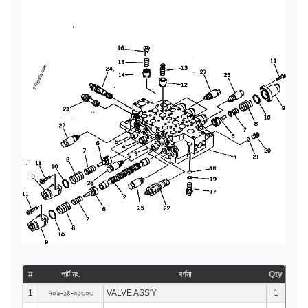
#
পার্ট নং.
বর্ণনা
Qty
1
৭০৯-১৪-৯১৩০৩
VALVE ASS'Y
1