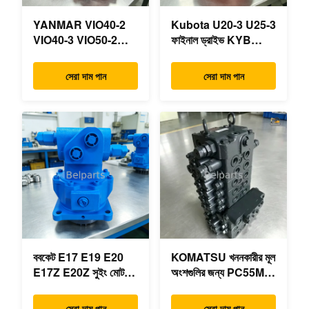
YANMAR VIO40-2
Kubota U20-3 U25-3
VIO40-3 VIO50-2
ফাইনাল ড্রাইভ KYB
VIO50-3 VIO55-2
MAG-18VP-230F
VIO55-3 প্রধান
OEM ভ্রমণ মোটর
সেরা দাম পান
সেরা দাম পান
হাইড্রোলিক পাম্প OEM
B0240-18076
PSVD2-17E B0600-
RB511-61290
16023 B0600-16017
RB559-61290
মিনি এক্সকাভেটর
RC157-78000 মিনি
খননকারীর যন্ত্রাংশের জন্য
ববকেট E17 E19 E20
KOMATSU খননকারীর মূল
E17Z E20Z সুইং মোটর
অংশগুলির জন্য PC55MR-
রিডাক্টর 7024418
3 হাইড্রোলিক কন্ট্রোল ভালভ
7024419 মিনি
723-18-18200 723-
সেরা দাম পান
সেরা দাম পান