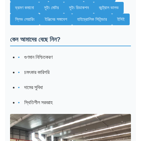
ভ্রমণ কমানো
সুইং মোটর
সুইং রিডাকশন
কন্ট্রোল ভালভ
স্লিভ লেয়ারিং
ইঞ্জিনের সমাবেশ
হাইড্রোলিক সিলিন্ডার
ইসিই
কেন আমাদের বেছে নিন?
গুণমান নিশ্চিতকরণ
চমৎকার কারিগরি
দামের সুবিধা
স্থিতিশীল সরবরাহ