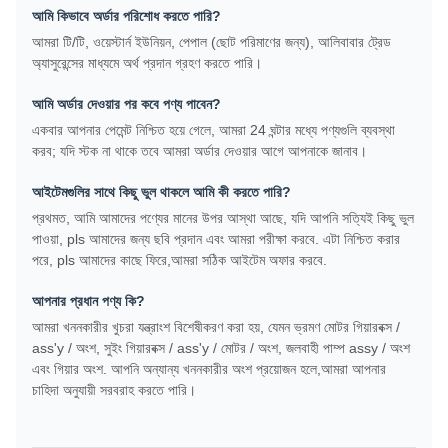
আমি কিভাবে অর্ডার পরিশোধ করতে পারি?
আমরা টি/টি, ওয়েস্টার্ন ইউনিয়ন, পেপাল (ছোট পরিমাণের জন্য), আলিবাবার ট্রেড
অ্যাসুরেন্সের মাধ্যমে অর্থ প্রদান গ্রহণ করতে পারি।
আমি অর্ডার দেওয়ার পর কবে পণ্য পাবেন?
একবার আপনার পেমেন্ট নিশ্চিত হয়ে গেলে, আমরা 24 ঘন্টার মধ্যে পণ্যগুলি ব্যবস্থা
করব; যদি স্টক না থাকে তবে আমরা অর্ডার দেওয়ার আগে আপনাকে জানাব।
আইটেমগুলির সাথে কিছু ভুল থাকলে আমি কী করতে পারি?
প্রথমত, আমি আমাদের পণ্যের মানের উপর আস্থা আছে, যদি আপনি সত্যিই কিছু ভুল
পাওয়া, pls আমাদের জন্য ছবি প্রদান এবং আমরা পরীক্ষা করবে. এটা নিশ্চিত করার
পরে, pls আমাদের কাছে ফিরে,আমরা সঠিক আইটেম অফার করবে.
আপনার প্রধান পণ্য কি?
আমরা খননকারীর খুচরা যন্ত্রাংশ বিশেষীকরণ করা হয়, যেমন ভ্রমণ মোটর গিয়ারবক্স /
ass'y / অংশ, সুইং গিয়ারবক্স / ass'y / মোটর / অংশ, জলবাহী পাম্প assy / অংশ
এবং গিয়ার অংশ. আপনি অন্যান্য খননকারীর অংশ প্রয়োজন হলে,আমরা আপনার
চাহিদা অনুযায়ী সরবরাহ করতে পারি।