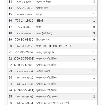
13
৭০৯-১২-১৪৩০
কম্প্রেশন স্প্রিং
3
14
৭০৯-১৭১-১৫৮১
ভ্যালভ, চেক
1
15
৭০৯-১৪১-১৫৯০
বসন্ত
1
16
709-14-11610
SEAT
1
17
৭০৯-১৪১৫১০
প্লাগ
9
18
৭০০-৮০-৬১২৬০
ও-রিং (আইটিএল)
9
19
700-80-61430
রিং, ব্যাক-আপ
9
20
৭০০-২২-১১৩৭০
প্লাগ, ((ডি 31P জন্য? PL? PLL)
1
21
07002-02434
ও-রিং, ড্রেন প্লাগ?
1
22
(709-10-52601)
ভ্যালভ এএস'ই, রিলিফ
1
22
(709-10-52600)
ভ্যালভ এএস'ই, রিলিফ
1
23
(৭০৯-১০-৯২১০০)
ওরিফিস এএস'ই
1
24
(৭০৯-১০-৫৫৪০৩)
ভ্যালভ এএস'ই, রিলিফ
1
24
(৭০৯-১০-৫৫৪০২)
ভ্যালভ এএস'ই, রিলিফ
1
24
(709-10-55401)
ভ্যালভ এএস'ই, রিলিফ
1
25
(৭০০-৯০-৭৪০০১)
ভ্যালভ এএস'ই, সাকশন
2
26
(৭০৯-৯০-৬৩১০১)
ভ্যালভ এএসএসই,সাকশন এন্ড সেফটি
1