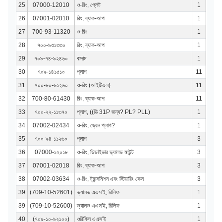
25
07000-12010
ও-রিং, প্লেট
1
26
07001-02010
রিং, ব্যাক-আপ
1
27
700-93-11320
ও-রিং
1
28
৭০০-৯৩১৩৩০
রিং, ব্যাক-আপ
1
29
৭০৯-৭৪-৯২৪৬০
বাদাম
1
30
৭০৯-১৪১৫১০
প্লাগ
11
31
৭০০-৮০-৬১২৬০
ও-রিং (আইটিএল)
11
32
700-80-61430
রিং, ব্যাক-আপ
11
33
৭০০-২২-১১৩৭০
প্লাগ, ((ডি 31P জন্য? PL? PLL)
1
34
07002-02434
ও-রিং, ড্রেন প্লাগ?
1
35
৭০০-৯৪-১১২৬০
প্লাগ
3
36
07000-১২০১৮
ও-রিং, ডিভাইডার ভ্যালভ মাউন্ট
3
37
07001-02018
রিং, ব্যাক-আপ
3
38
07002-03634
ও-রিং, ট্রান্সমিশন এবং স্টিয়ারিং কেস
3
39
(709-10-52601)
ভ্যালভ এএস'ই, রিলিফ
1
39
(709-10-52600)
ভ্যালভ এএস'ই, রিলিফ
1
40
(৭০৯-১০-৯২১০০)
ওরিফিস এএস'ই
1