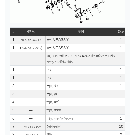
#
পার্ট নং.
বর্ণনা
Qty
1
৭০৯-১৫-৯১৩০২
VALVE ASS'Y
1
1
(৭০৯-১৫-৯১৩০১)
VALVE ASS'Y
1
----
এই সমাবেশগুলি 6201 থেকে 6203 চিত্রগুলিতে প্রদর্শিত
সমস্ত অংশ নিয়ে গঠিত
1
----
দেহ
1
1
----
দেহ
1
2
----
স্পুল, বটম
1
3
----
স্পুল, বুম
1
4
----
স্পুল, আর্ম
1
5
----
স্পুল, বাকেট
1
6
----
স্পুল, এলএইচ ট্রাভেল
1
7
৭০৯-১৪১-১৫৩০
(জাপান ছাড়া)
10
8
৭০৯-১৬১২০
টিউব
2